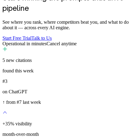
pipeline
See where you rank, where competitors beat you, and what to do
about it — across every AI engine.
Start Free Trial
Talk to Us
Operational in minutes
Cancel anytime
5
new citations
found this week
#3
on ChatGPT
↑ from #7 last week
+
35
%
visibility
month-over-month