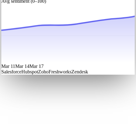
Avg sentiment (0–100)
Mar 11
Mar 14
Mar 17
Salesforce
Hubspot
Zoho
Freshworks
Zendesk