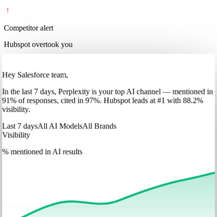
Competitor alert
Hubspot overtook you
Hey Salesforce team,
In
the last 7 days
,
Perplexity
is your top AI channel — mentioned in
91
%
of responses, cited in
97
%
.
Hubspot
leads at
#1
with
88
.2%
visibility.
Last 7 days
All AI Models
All Brands
Visibility
% mentioned in AI results