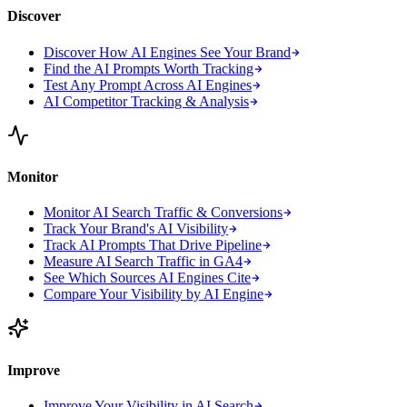
Discover
Discover How AI Engines See Your Brand
Find the AI Prompts Worth Tracking
Test Any Prompt Across AI Engines
AI Competitor Tracking & Analysis
Monitor
Monitor AI Search Traffic & Conversions
Track Your Brand's AI Visibility
Track AI Prompts That Drive Pipeline
Measure AI Search Traffic in GA4
See Which Sources AI Engines Cite
Compare Your Visibility by AI Engine
Improve
Improve Your Visibility in AI Search