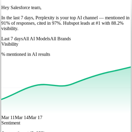
Hey Salesforce team,
In
the last 7 days
,
Perplexity
is your top AI channel — mentioned in
91
%
of responses, cited in
97
%
.
Hubspot
leads at
#1
with
88
.2%
visibility.
Last 7 days
All AI Models
All Brands
Visibility
% mentioned in AI results
Mar 11
Mar 14
Mar 17
Sentiment