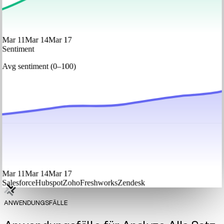
Mar 11
Mar 14
Mar 17
Sentiment
Avg sentiment (0–100)
Mar 11
Mar 14
Mar 17
Salesforce
Hubspot
Zoho
Freshworks
Zendesk
ANWENDUNGSFÄLLE