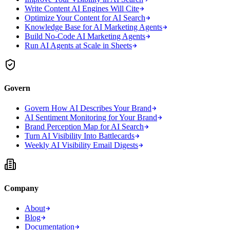
Write Content AI Engines Will Cite
Optimize Your Content for AI Search
Knowledge Base for AI Marketing Agents
Build No-Code AI Marketing Agents
Run AI Agents at Scale in Sheets
Govern
Govern How AI Describes Your Brand
AI Sentiment Monitoring for Your Brand
Brand Perception Map for AI Search
Turn AI Visibility Into Battlecards
Weekly AI Visibility Email Digests
Company
About
Blog
Documentation