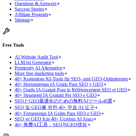
Questions & Answers
Success Stories
Affiliate Program
Sitemap
Free Tools
AI Website Audit Tool
LLM.txt Generator
Perplexity AI Alternative
More free marketing tools
40+ Kostenlose KI-Tools für SEO- und GEO-Optimierung
40+ Herramientas IA Gratis Para SEO y GEO
40+ Outils IA Gratuit Pour le Référencement SEO et GEO
40+ Strumenti IA Gratuiti Per SEO e GEO
SEOとGEO最適化のための無料AIツール40選
SEO 및 GEO를 위한 40+ 무료 AI 도구
40+ Ferramentas IA Grátis Para SEO e GEO
SEO ve GEO İçin 40+ Ücretsiz AI Aracı
40+ 免费AI工具：SEO与GEO优化