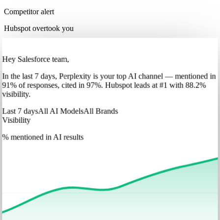
Competitor alert
Hubspot overtook you
Hey Salesforce team,
In
the last 7 days
,
Perplexity
is your top AI channel — mentioned in
91
%
of responses, cited in
97
%
.
Hubspot
leads at
#1
with
88
.2%
visibility.
Last 7 days
All AI Models
All Brands
Visibility
% mentioned in AI results