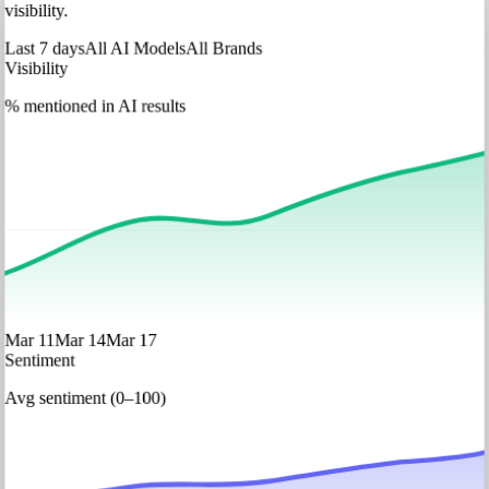
visibility.
Last 7 days
All AI Models
All Brands
Visibility
% mentioned in AI results
Mar 11
Mar 14
Mar 17
Sentiment
Avg sentiment (0–100)