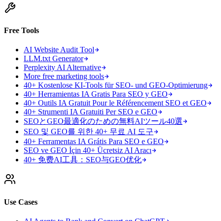
Free Tools
AI Website Audit Tool
LLM.txt Generator
Perplexity AI Alternative
More free marketing tools
40+ Kostenlose KI-Tools für SEO- und GEO-Optimierung
40+ Herramientas IA Gratis Para SEO y GEO
40+ Outils IA Gratuit Pour le Référencement SEO et GEO
40+ Strumenti IA Gratuiti Per SEO e GEO
SEOとGEO最適化のための無料AIツール40選
SEO 및 GEO를 위한 40+ 무료 AI 도구
40+ Ferramentas IA Grátis Para SEO e GEO
SEO ve GEO İçin 40+ Ücretsiz AI Aracı
40+ 免费AI工具：SEO与GEO优化
Use Cases