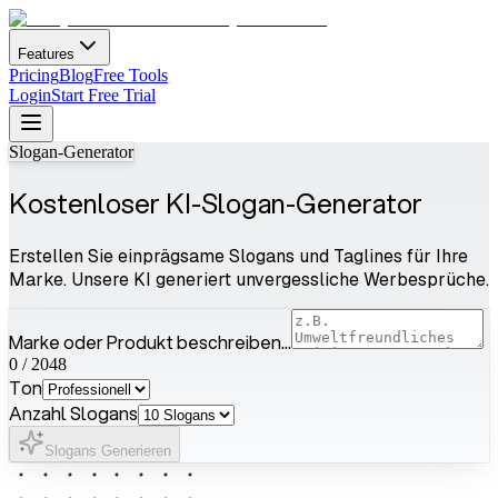
Features
Pricing
Blog
Free Tools
Login
Start Free Trial
Slogan-Generator
Kostenloser KI-Slogan-Generator
Erstellen Sie einprägsame Slogans und Taglines für Ihre
Marke. Unsere KI generiert unvergessliche Werbesprüche.
Marke oder Produkt beschreiben...
0
/
2048
Ton
Anzahl Slogans
Slogans Generieren