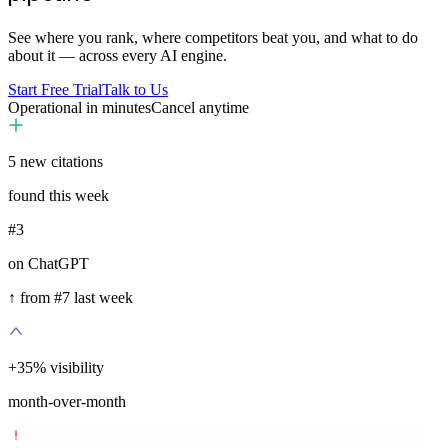
See where you rank, where competitors beat you, and what to do
about it — across every AI engine.
Start Free Trial
Talk to Us
Operational in minutes
Cancel anytime
5
new citations
found this week
#3
on ChatGPT
↑ from #7 last week
+
35
%
visibility
month-over-month