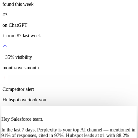
found this week
#3
on ChatGPT
↑ from #7 last week
+
35
%
visibility
month-over-month
Competitor alert
Hubspot overtook you
Hey Salesforce team,
In
the last 7 days
,
Perplexity
is your top AI channel — mentioned in
91
%
of responses, cited in
97
%
.
Hubspot
leads at
#1
with
88
.2%