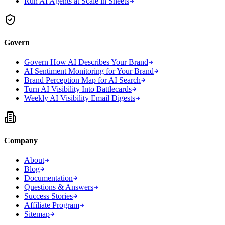
Run AI Agents at Scale in Sheets
Govern
Govern How AI Describes Your Brand
AI Sentiment Monitoring for Your Brand
Brand Perception Map for AI Search
Turn AI Visibility Into Battlecards
Weekly AI Visibility Email Digests
Company
About
Blog
Documentation
Questions & Answers
Success Stories
Affiliate Program
Sitemap