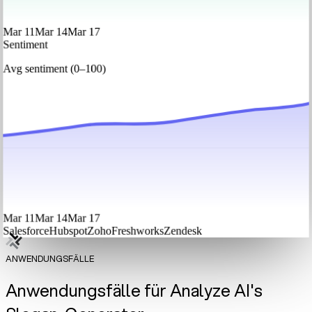
Mar 11
Mar 14
Mar 17
Sentiment
Avg sentiment (0–100)
Mar 11
Mar 14
Mar 17
Salesforce
Hubspot
Zoho
Freshworks
Zendesk
ANWENDUNGSFÄLLE
Anwendungsfälle für Analyze AI's