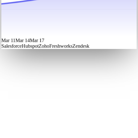
Mar 11
Mar 14
Mar 17
Salesforce
Hubspot
Zoho
Freshworks
Zendesk