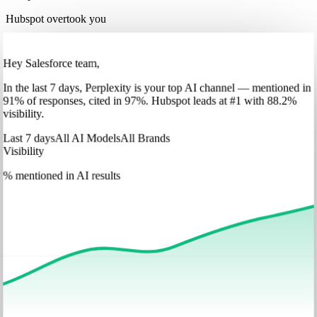
Hubspot overtook you
Hey Salesforce team,
In
the last 7 days
,
Perplexity
is your top AI channel — mentioned in
91
%
of responses, cited in
97
%
.
Hubspot
leads at
#1
with
88
.2%
visibility.
Last 7 days
All AI Models
All Brands
Visibility
% mentioned in AI results