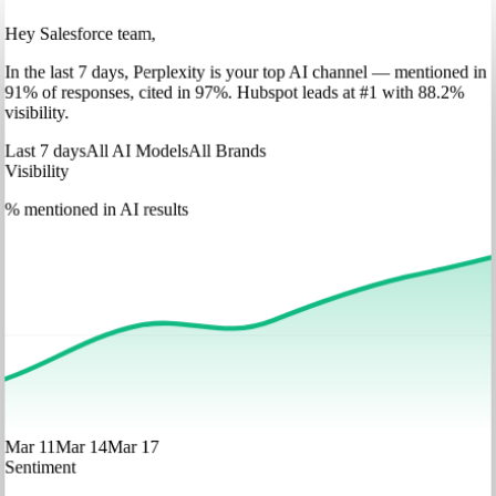
Hey Salesforce team,
In
the last 7 days
,
Perplexity
is your top AI channel — mentioned in
91
%
of responses, cited in
97
%
.
Hubspot
leads at
#1
with
88
.2%
visibility.
Last 7 days
All AI Models
All Brands
Visibility
% mentioned in AI results
Mar 11
Mar 14
Mar 17
Sentiment