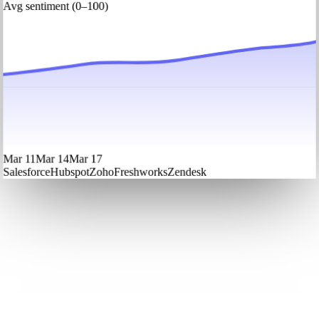
Avg sentiment (0–100)
Mar 11
Mar 14
Mar 17
Salesforce
Hubspot
Zoho
Freshworks
Zendesk