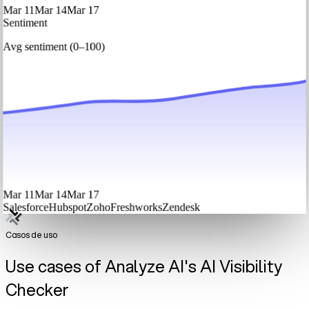
Mar 11
Mar 14
Mar 17
Sentiment
Avg sentiment (0–100)
Mar 11
Mar 14
Mar 17
Salesforce
Hubspot
Zoho
Freshworks
Zendesk
Casos de uso
Use cases of Analyze AI's AI Visibility
Checker