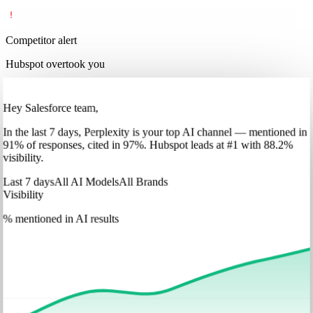
Competitor alert
Hubspot overtook you
Hey Salesforce team,
In
the last 7 days
,
Perplexity
is your top AI channel — mentioned in
91
%
of responses, cited in
97
%
.
Hubspot
leads at
#1
with
88
.2%
visibility.
Last 7 days
All AI Models
All Brands
Visibility
% mentioned in AI results