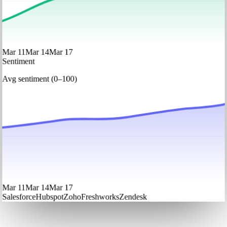
Mar 11
Mar 14
Mar 17
Sentiment
Avg sentiment (0–100)
Mar 11
Mar 14
Mar 17
Salesforce
Hubspot
Zoho
Freshworks
Zendesk