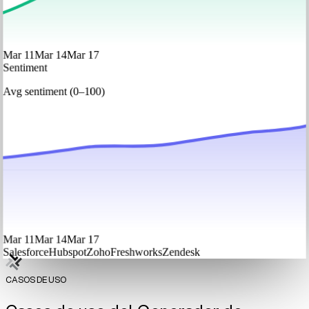
Mar 11
Mar 14
Mar 17
Sentiment
Avg sentiment (0–100)
Mar 11
Mar 14
Mar 17
Salesforce
Hubspot
Zoho
Freshworks
Zendesk
CASOS DE USO