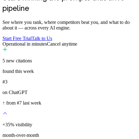
pipeline
See where you rank, where competitors beat you, and what to do
about it — across every AI engine.
Start Free Trial
Talk to Us
Operational in minutes
Cancel anytime
5
new citations
found this week
#3
on ChatGPT
↑ from #7 last week
+
35
%
visibility
month-over-month