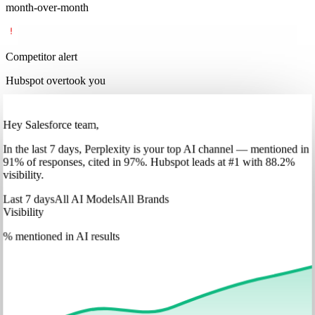
month-over-month
Competitor alert
Hubspot overtook you
Hey Salesforce team,
In
the last 7 days
,
Perplexity
is your top AI channel — mentioned in
91
%
of responses, cited in
97
%
.
Hubspot
leads at
#1
with
88
.2%
visibility.
Last 7 days
All AI Models
All Brands
Visibility
% mentioned in AI results