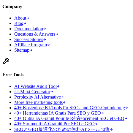
Company
About
Blog
Documentation
Questions & Answers
Success Stories
Affiliate Program
Sitemap
Free Tools
AI Website Audit Tool
LLM.txt Generator
Perplexity AI Alternative
More free marketing tools
40+ Kostenlose KI-Tools für SEO- und GEO-Optimierung
40+ Herramientas IA Gratis Para SEO y GEO
40+ Outils IA Gratuit Pour le Référencement SEO et GEO
40+ Strumenti IA Gratuiti Per SEO e GEO
SEOとGEO最適化のための無料AIツール40選