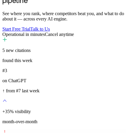
pipeline
See where you rank, where competitors beat you, and what to do
about it — across every AI engine.
Start Free Trial
Talk to Us
Operational in minutes
Cancel anytime
5
new citations
found this week
#3
on ChatGPT
↑ from #7 last week
+
35
%
visibility
month-over-month