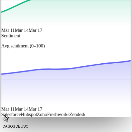
Mar 11
Mar 14
Mar 17
Sentiment
Avg sentiment (0–100)
Mar 11
Mar 14
Mar 17
Salesforce
Hubspot
Zoho
Freshworks
Zendesk
CASOS DE USO