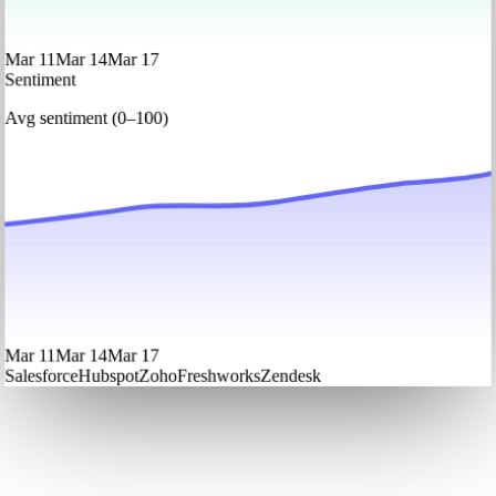
Mar 11
Mar 14
Mar 17
Sentiment
Avg sentiment (0–100)
Mar 11
Mar 14
Mar 17
Salesforce
Hubspot
Zoho
Freshworks
Zendesk