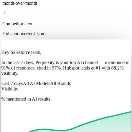
month-over-month
Competitor alert
Hubspot overtook you
Hey Salesforce team,
In
the last 7 days
,
Perplexity
is your top AI channel — mentioned in
91
%
of responses, cited in
97
%
.
Hubspot
leads at
#1
with
88
.2%
visibility.
Last 7 days
All AI Models
All Brands
Visibility
% mentioned in AI results