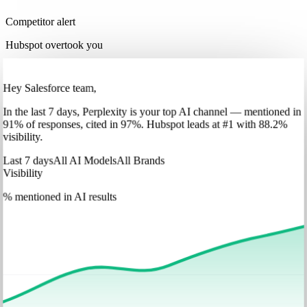
Competitor alert
Hubspot overtook you
Hey Salesforce team,
In
the last 7 days
,
Perplexity
is your top AI channel — mentioned in
91
%
of responses, cited in
97
%
.
Hubspot
leads at
#1
with
88
.2%
visibility.
Last 7 days
All AI Models
All Brands
Visibility
% mentioned in AI results