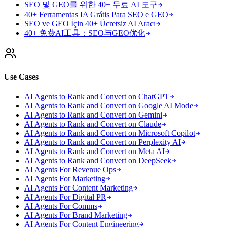
SEO 및 GEO를 위한 40+ 무료 AI 도구
40+ Ferramentas IA Grátis Para SEO e GEO
SEO ve GEO İçin 40+ Ücretsiz AI Aracı
40+ 免费AI工具：SEO与GEO优化
Use Cases
AI Agents to Rank and Convert on ChatGPT
AI Agents to Rank and Convert on Google AI Mode
AI Agents to Rank and Convert on Gemini
AI Agents to Rank and Convert on Claude
AI Agents to Rank and Convert on Microsoft Copilot
AI Agents to Rank and Convert on Perplexity AI
AI Agents to Rank and Convert on Meta AI
AI Agents to Rank and Convert on DeepSeek
AI Agents For Revenue Ops
AI Agents For Marketing
AI Agents For Content Marketing
AI Agents For Digital PR
AI Agents For Comms
AI Agents For Brand Marketing
AI Agents For Content Engineering