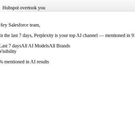
Hubspot overtook you
Hey Salesforce team,
In
the last 7 days
,
Perplexity
is your top AI channel — mentioned in
9
Last 7 days
All AI Models
All Brands
Visibility
% mentioned in AI results