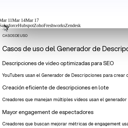
Mar 11
Mar 14
Mar 17
Salesforce
Hubspot
Zoho
Freshworks
Zendesk
CASOS DE USO
Casos de uso del Generador de Descrip
Descripciones de video optimizadas para SEO
YouTubers usan el Generador de Descripciones para crear d
Creación eficiente de descripciones en lote
Creadores que manejan múltiples videos usan el generador p
Mayor engagement de espectadores
Creadores que buscan mejorar métricas de engagement usan 