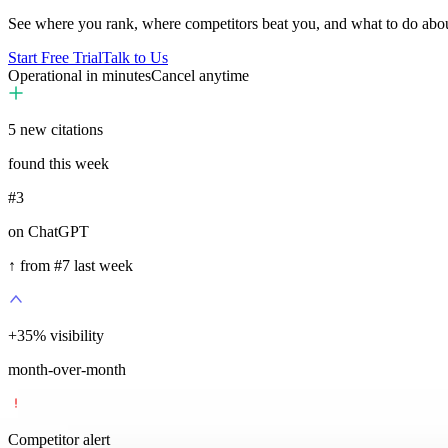
See where you rank, where competitors beat you, and what to do abou
Start Free Trial
Talk to Us
Operational in minutes
Cancel anytime
5
new citations
found this week
#3
on ChatGPT
↑ from #7 last week
+
35
%
visibility
month-over-month
Competitor alert