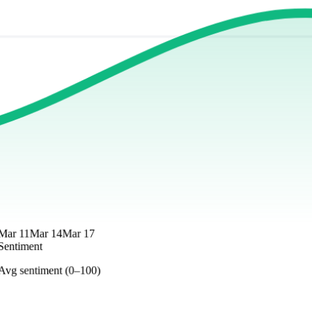
Mar 11
Mar 14
Mar 17
Sentiment
Avg sentiment (0–100)