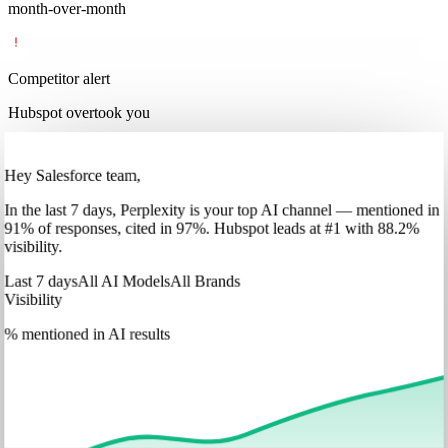
month-over-month
Competitor alert
Hubspot overtook you
Hey Salesforce team,
In
the last 7 days
,
Perplexity
is your top AI channel — mentioned in
91
%
of responses, cited in
97
%
.
Hubspot
leads at
#1
with
88
.2%
visibility.
Last 7 days
All AI Models
All Brands
Visibility
% mentioned in AI results