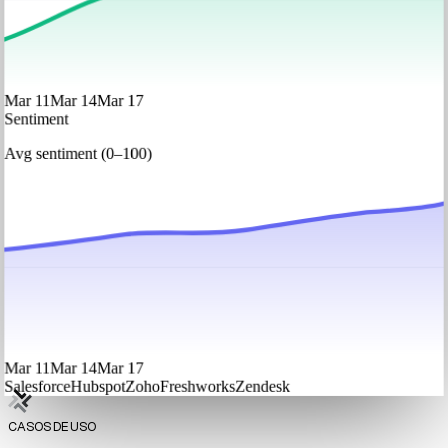
Mar 11
Mar 14
Mar 17
Sentiment
Avg sentiment (0–100)
Mar 11
Mar 14
Mar 17
Salesforce
Hubspot
Zoho
Freshworks
Zendesk
CASOS DE USO