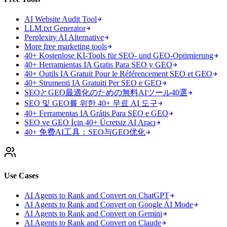
AI Website Audit Tool
LLM.txt Generator
Perplexity AI Alternative
More free marketing tools
40+ Kostenlose KI-Tools für SEO- und GEO-Optimierung
40+ Herramientas IA Gratis Para SEO y GEO
40+ Outils IA Gratuit Pour le Référencement SEO et GEO
40+ Strumenti IA Gratuiti Per SEO e GEO
SEOとGEO最適化のための無料AIツール40選
SEO 및 GEO를 위한 40+ 무료 AI 도구
40+ Ferramentas IA Grátis Para SEO e GEO
SEO ve GEO İçin 40+ Ücretsiz AI Aracı
40+ 免费AI工具：SEO与GEO优化
Use Cases
AI Agents to Rank and Convert on ChatGPT
AI Agents to Rank and Convert on Google AI Mode
AI Agents to Rank and Convert on Gemini
AI Agents to Rank and Convert on Claude