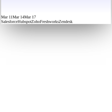
Mar 11
Mar 14
Mar 17
Salesforce
Hubspot
Zoho
Freshworks
Zendesk