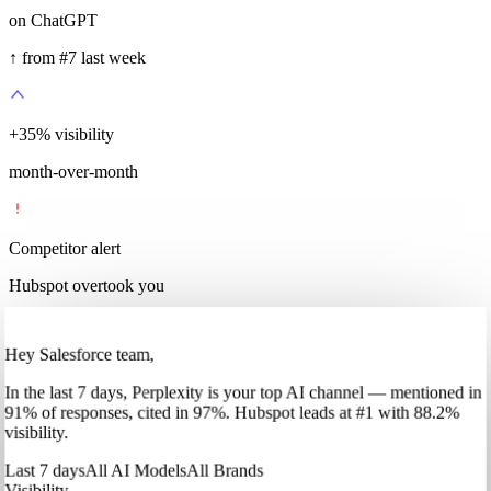
on ChatGPT
↑ from #7 last week
+
35
%
visibility
month-over-month
Competitor alert
Hubspot overtook you
Hey Salesforce team,
In
the last 7 days
,
Perplexity
is your top AI channel — mentioned in
91
%
of responses, cited in
97
%
.
Hubspot
leads at
#1
with
88
.2%
visibility.
Last 7 days
All AI Models
All Brands
Visibility