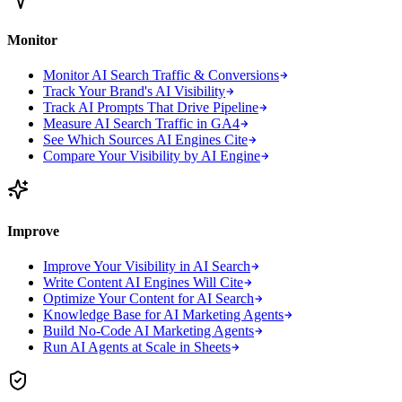
Monitor
Monitor AI Search Traffic & Conversions
Track Your Brand's AI Visibility
Track AI Prompts That Drive Pipeline
Measure AI Search Traffic in GA4
See Which Sources AI Engines Cite
Compare Your Visibility by AI Engine
Improve
Improve Your Visibility in AI Search
Write Content AI Engines Will Cite
Optimize Your Content for AI Search
Knowledge Base for AI Marketing Agents
Build No-Code AI Marketing Agents
Run AI Agents at Scale in Sheets