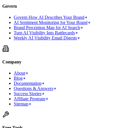
Govern
Govern How AI Describes Your Brand
AI Sentiment Monitoring for Your Brand
Brand Perception Map for AI Search
Turn AI Visibility Into Battlecards
Weekly AI Visibility Email Digests
Company
About
Blog
Documentation
Questions & Answers
Success Stories
Affiliate Program
Sitemap
Free Tools