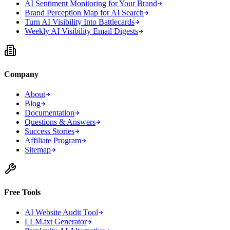
AI Sentiment Monitoring for Your Brand
Brand Perception Map for AI Search
Turn AI Visibility Into Battlecards
Weekly AI Visibility Email Digests
Company
About
Blog
Documentation
Questions & Answers
Success Stories
Affiliate Program
Sitemap
Free Tools
AI Website Audit Tool
LLM.txt Generator