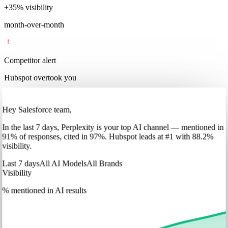
+
35
%
visibility
month-over-month
Competitor alert
Hubspot overtook you
Hey Salesforce team,
In
the last 7 days
,
Perplexity
is your top AI channel — mentioned in
91
%
of responses, cited in
97
%
.
Hubspot
leads at
#1
with
88
.2%
visibility.
Last 7 days
All AI Models
All Brands
Visibility
% mentioned in AI results