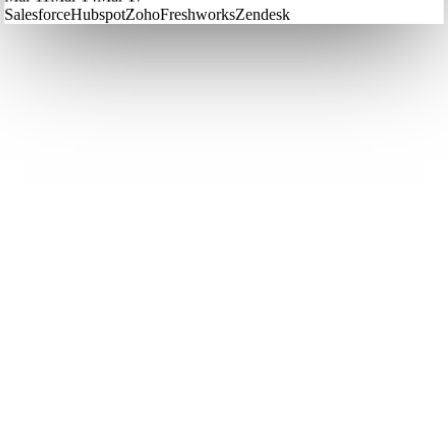
Salesforce
Hubspot
Zoho
Freshworks
Zendesk