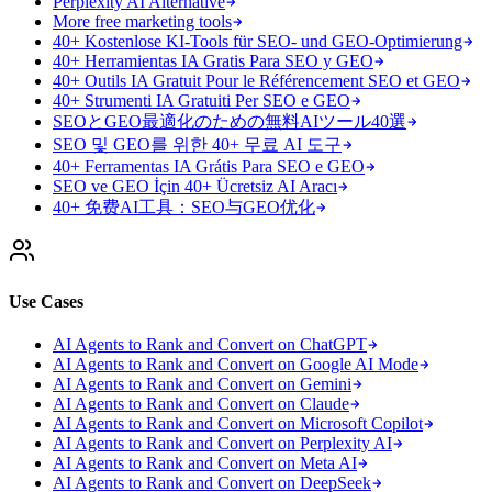
Perplexity AI Alternative
More free marketing tools
40+ Kostenlose KI-Tools für SEO- und GEO-Optimierung
40+ Herramientas IA Gratis Para SEO y GEO
40+ Outils IA Gratuit Pour le Référencement SEO et GEO
40+ Strumenti IA Gratuiti Per SEO e GEO
SEOとGEO最適化のための無料AIツール40選
SEO 및 GEO를 위한 40+ 무료 AI 도구
40+ Ferramentas IA Grátis Para SEO e GEO
SEO ve GEO İçin 40+ Ücretsiz AI Aracı
40+ 免费AI工具：SEO与GEO优化
Use Cases
AI Agents to Rank and Convert on ChatGPT
AI Agents to Rank and Convert on Google AI Mode
AI Agents to Rank and Convert on Gemini
AI Agents to Rank and Convert on Claude
AI Agents to Rank and Convert on Microsoft Copilot
AI Agents to Rank and Convert on Perplexity AI
AI Agents to Rank and Convert on Meta AI
AI Agents to Rank and Convert on DeepSeek