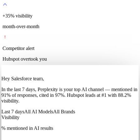
+
35
%
visibility
month-over-month
Competitor alert
Hubspot overtook you
Hey Salesforce team,
In
the last 7 days
,
Perplexity
is your top AI channel — mentioned in
91
%
of responses, cited in
97
%
.
Hubspot
leads at
#1
with
88
.2%
visibility.
Last 7 days
All AI Models
All Brands
Visibility
% mentioned in AI results