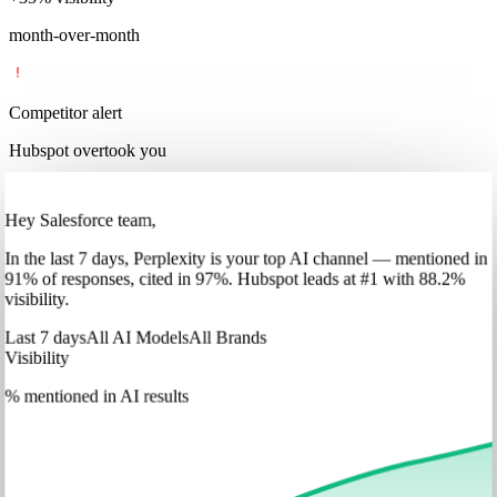
month-over-month
Competitor alert
Hubspot overtook you
Hey Salesforce team,
In
the last 7 days
,
Perplexity
is your top AI channel — mentioned in
91
%
of responses, cited in
97
%
.
Hubspot
leads at
#1
with
88
.2%
visibility.
Last 7 days
All AI Models
All Brands
Visibility
% mentioned in AI results