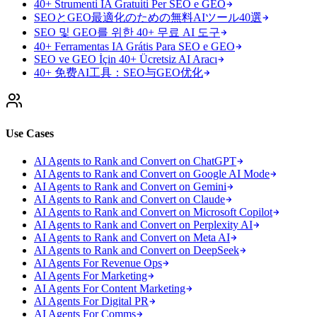
40+ Strumenti IA Gratuiti Per SEO e GEO
SEOとGEO最適化のための無料AIツール40選
SEO 및 GEO를 위한 40+ 무료 AI 도구
40+ Ferramentas IA Grátis Para SEO e GEO
SEO ve GEO İçin 40+ Ücretsiz AI Aracı
40+ 免费AI工具：SEO与GEO优化
Use Cases
AI Agents to Rank and Convert on ChatGPT
AI Agents to Rank and Convert on Google AI Mode
AI Agents to Rank and Convert on Gemini
AI Agents to Rank and Convert on Claude
AI Agents to Rank and Convert on Microsoft Copilot
AI Agents to Rank and Convert on Perplexity AI
AI Agents to Rank and Convert on Meta AI
AI Agents to Rank and Convert on DeepSeek
AI Agents For Revenue Ops
AI Agents For Marketing
AI Agents For Content Marketing
AI Agents For Digital PR
AI Agents For Comms