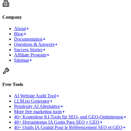
Company
About
Blog
Documentation
Questions & Answers
Success Stories
Affiliate Program
Sitemap
Free Tools
AI Website Audit Tool
LLM.txt Generator
Perplexity AI Alternative
More free marketing tools
40+ Kostenlose KI-Tools für SEO- und GEO-Optimierung
40+ Herramientas IA Gratis Para SEO y GEO
40+ Outils IA Gratuit Pour le Référencement SEO et GEO