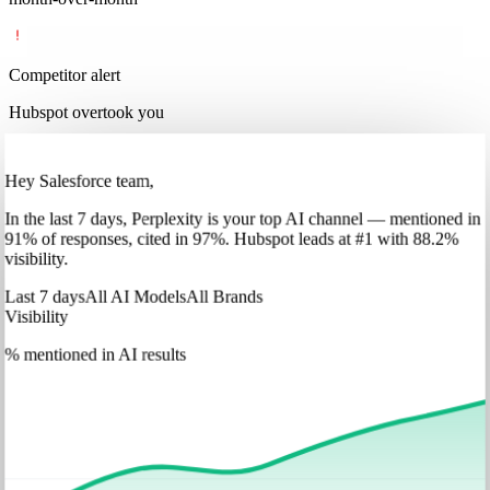
Competitor alert
Hubspot overtook you
Hey Salesforce team,
In
the last 7 days
,
Perplexity
is your top AI channel — mentioned in
91
%
of responses, cited in
97
%
.
Hubspot
leads at
#1
with
88
.2%
visibility.
Last 7 days
All AI Models
All Brands
Visibility
% mentioned in AI results