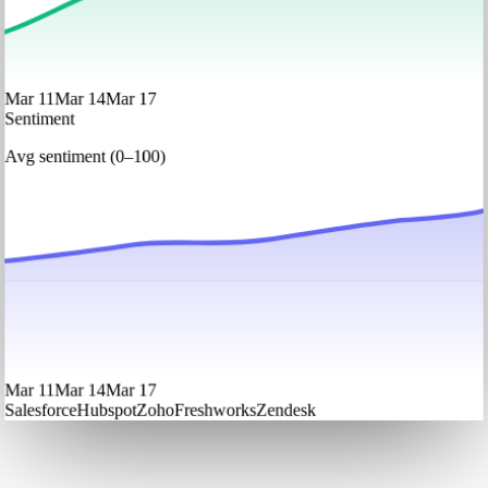
Mar 11
Mar 14
Mar 17
Sentiment
Avg sentiment (0–100)
Mar 11
Mar 14
Mar 17
Salesforce
Hubspot
Zoho
Freshworks
Zendesk