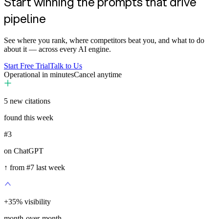
Start winning the prompts that drive
pipeline
See where you rank, where competitors beat you, and what to do
about it — across every AI engine.
Start Free Trial
Talk to Us
Operational in minutes
Cancel anytime
5
new citations
found this week
#3
on ChatGPT
↑ from #7 last week
+
35
%
visibility
month-over-month