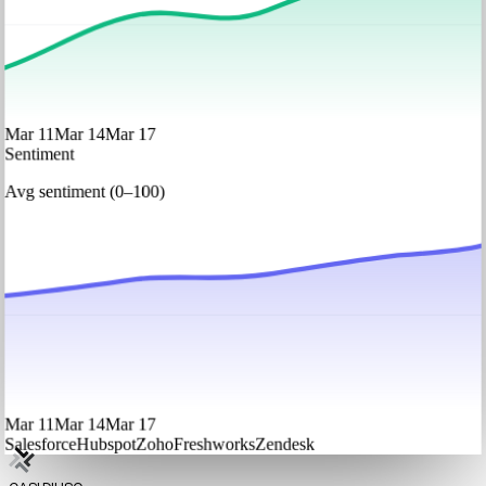
Mar 11
Mar 14
Mar 17
Sentiment
Avg sentiment (0–100)
Mar 11
Mar 14
Mar 17
Salesforce
Hubspot
Zoho
Freshworks
Zendesk