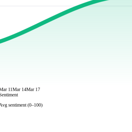
Mar 11
Mar 14
Mar 17
Sentiment
Avg sentiment (0–100)