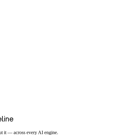
eline
t it — across every AI engine.