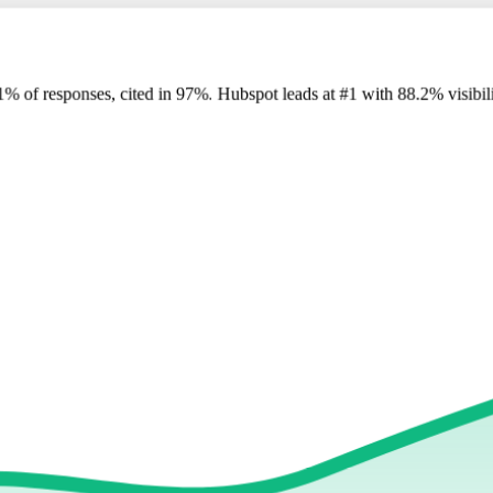
1
%
of responses, cited in
97
%
.
Hubspot
leads at
#1
with
88
.2%
visibil