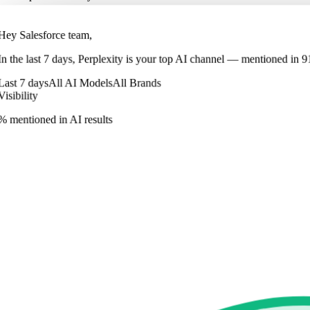
Hey Salesforce team,
In
the last 7 days
,
Perplexity
is your top AI channel — mentioned in
9
Last 7 days
All AI Models
All Brands
Visibility
% mentioned in AI results