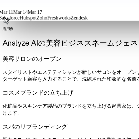
Mar 11
Mar 14
Mar 17
Salesforce
Hubspot
Zoho
Freshworks
Zendesk
活用例
Analyze AIの美容ビジネスネームジ
美容サロンのオープン
スタイリストやエステティシャンが新しいサロンをオープン
ターゲット顧客を入力することで、洗練された印象的な名前
コスメブランドの立ち上げ
化粧品やスキンケア製品のブランドを立ち上げる起業家は、
けます。
スパのリブランディング