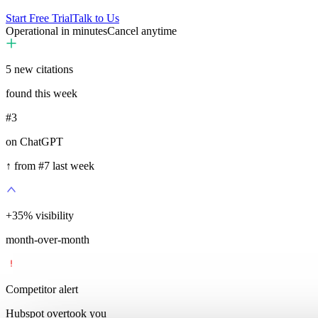
Start Free Trial
Talk to Us
Operational in minutes
Cancel anytime
5
new citations
found this week
#3
on ChatGPT
↑ from #7 last week
+
35
%
visibility
month-over-month
Competitor alert
Hubspot overtook you