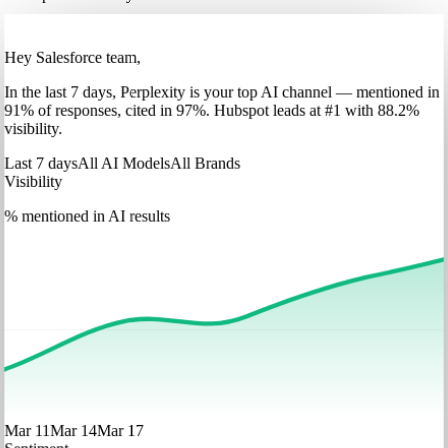
Hey Salesforce team,
In
the last 7 days
,
Perplexity
is your top AI channel — mentioned in
91
%
of responses, cited in
97
%
.
Hubspot
leads at
#1
with
88
.2%
visibility.
Last 7 days
All AI Models
All Brands
Visibility
% mentioned in AI results
Mar 11
Mar 14
Mar 17