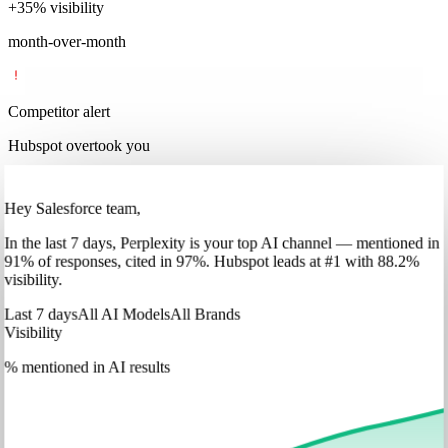
+
35
%
visibility
month-over-month
Competitor alert
Hubspot overtook you
Hey Salesforce team,
In
the last 7 days
,
Perplexity
is your top AI channel — mentioned in
91
%
of responses, cited in
97
%
.
Hubspot
leads at
#1
with
88
.2%
visibility.
Last 7 days
All AI Models
All Brands
Visibility
% mentioned in AI results