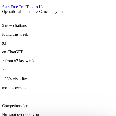
Start Free Trial
Talk to Us
Operational in minutes
Cancel anytime
5
new citations
found this week
#3
on ChatGPT
↑ from #7 last week
+
35
%
visibility
month-over-month
Competitor alert
Hubspot overtook you