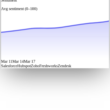
Sentiment
Avg sentiment (0–100)
Mar 11
Mar 14
Mar 17
Salesforce
Hubspot
Zoho
Freshworks
Zendesk