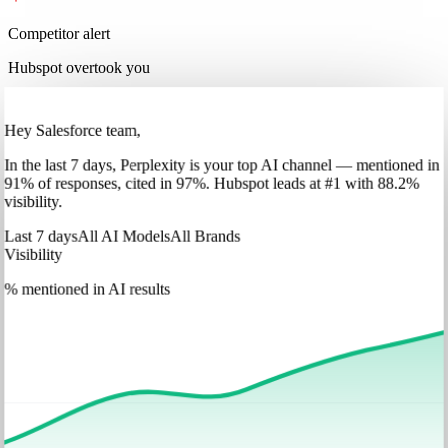
Competitor alert
Hubspot overtook you
Hey Salesforce team,
In
the last 7 days
,
Perplexity
is your top AI channel — mentioned in
91
%
of responses, cited in
97
%
.
Hubspot
leads at
#1
with
88
.2%
visibility.
Last 7 days
All AI Models
All Brands
Visibility
% mentioned in AI results