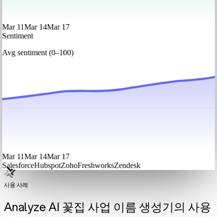
Mar 11
Mar 14
Mar 17
Sentiment
Avg sentiment (0–100)
Mar 11
Mar 14
Mar 17
Salesforce
Hubspot
Zoho
Freshworks
Zendesk
사용 사례
Analyze AI 꽃집 사업 이름 생성기의 사용