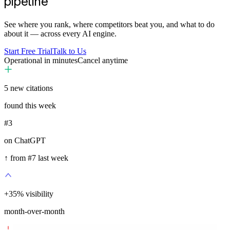
pipeline
See where you rank, where competitors beat you, and what to do
about it — across every AI engine.
Start Free Trial
Talk to Us
Operational in minutes
Cancel anytime
5
new citations
found this week
#3
on ChatGPT
↑ from #7 last week
+
35
%
visibility
month-over-month