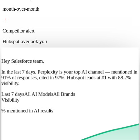
month-over-month
Competitor alert
Hubspot overtook you
Hey Salesforce team,
In
the last 7 days
,
Perplexity
is your top AI channel — mentioned in
91
%
of responses, cited in
97
%
.
Hubspot
leads at
#1
with
88
.2%
visibility.
Last 7 days
All AI Models
All Brands
Visibility
% mentioned in AI results