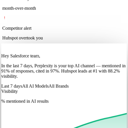
month-over-month
Competitor alert
Hubspot overtook you
Hey Salesforce team,
In
the last 7 days
,
Perplexity
is your top AI channel — mentioned in
91
%
of responses, cited in
97
%
.
Hubspot
leads at
#1
with
88
.2%
visibility.
Last 7 days
All AI Models
All Brands
Visibility
% mentioned in AI results