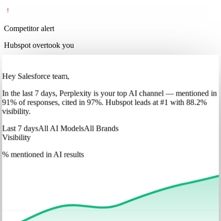
Competitor alert
Hubspot overtook you
Hey Salesforce team,
In
the last 7 days
,
Perplexity
is your top AI channel — mentioned in
91
%
of responses, cited in
97
%
.
Hubspot
leads at
#1
with
88
.2%
visibility.
Last 7 days
All AI Models
All Brands
Visibility
% mentioned in AI results