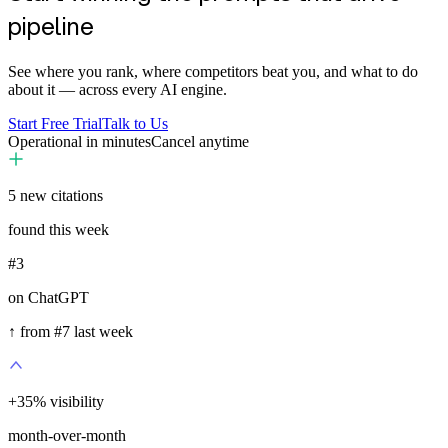
pipeline
See where you rank, where competitors beat you, and what to do
about it — across every AI engine.
Start Free Trial
Talk to Us
Operational in minutes
Cancel anytime
5
new citations
found this week
#3
on ChatGPT
↑ from #7 last week
+
35
%
visibility
month-over-month