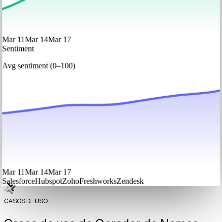
Mar 11
Mar 14
Mar 17
Sentiment
Avg sentiment (0–100)
Mar 11
Mar 14
Mar 17
Salesforce
Hubspot
Zoho
Freshworks
Zendesk
CASOS DE USO