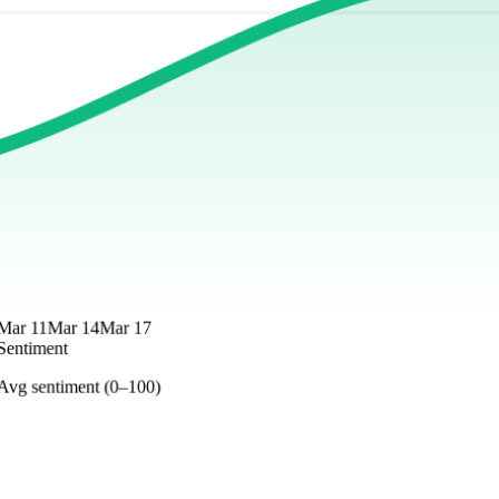
Mar 11
Mar 14
Mar 17
Sentiment
Avg sentiment (0–100)