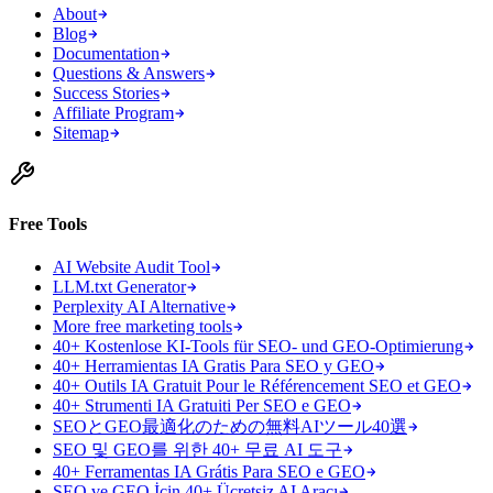
About
Blog
Documentation
Questions & Answers
Success Stories
Affiliate Program
Sitemap
Free Tools
AI Website Audit Tool
LLM.txt Generator
Perplexity AI Alternative
More free marketing tools
40+ Kostenlose KI-Tools für SEO- und GEO-Optimierung
40+ Herramientas IA Gratis Para SEO y GEO
40+ Outils IA Gratuit Pour le Référencement SEO et GEO
40+ Strumenti IA Gratuiti Per SEO e GEO
SEOとGEO最適化のための無料AIツール40選
SEO 및 GEO를 위한 40+ 무료 AI 도구
40+ Ferramentas IA Grátis Para SEO e GEO
SEO ve GEO İçin 40+ Ücretsiz AI Aracı