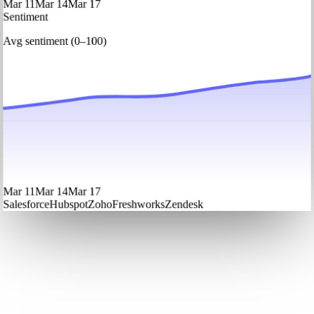
Mar 11
Mar 14
Mar 17
Sentiment
Avg sentiment (0–100)
Mar 11
Mar 14
Mar 17
Salesforce
Hubspot
Zoho
Freshworks
Zendesk