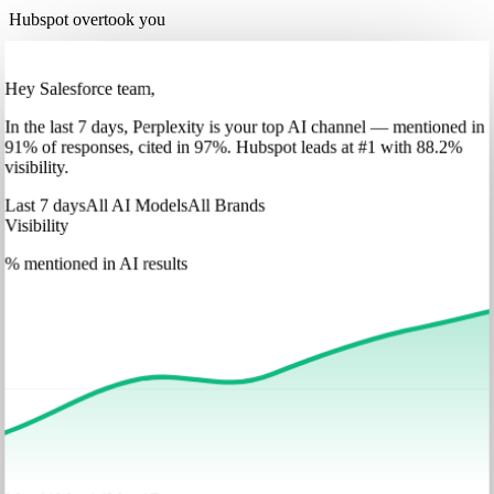
Hubspot overtook you
Hey Salesforce team,
In
the last 7 days
,
Perplexity
is your top AI channel — mentioned in
91
%
of responses, cited in
97
%
.
Hubspot
leads at
#1
with
88
.2%
visibility.
Last 7 days
All AI Models
All Brands
Visibility
% mentioned in AI results