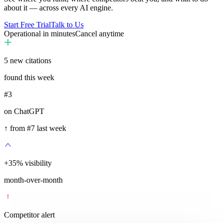
about it — across every AI engine.
Start Free Trial
Talk to Us
Operational in minutes
Cancel anytime
5
new citations
found this week
#3
on ChatGPT
↑ from #7 last week
+
35
%
visibility
month-over-month
Competitor alert