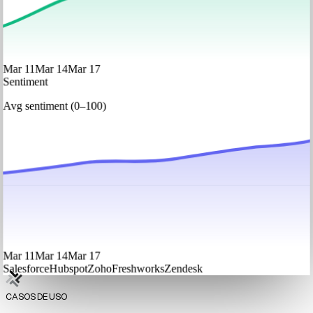
Mar 11
Mar 14
Mar 17
Sentiment
Avg sentiment (0–100)
Mar 11
Mar 14
Mar 17
Salesforce
Hubspot
Zoho
Freshworks
Zendesk
CASOS DE USO