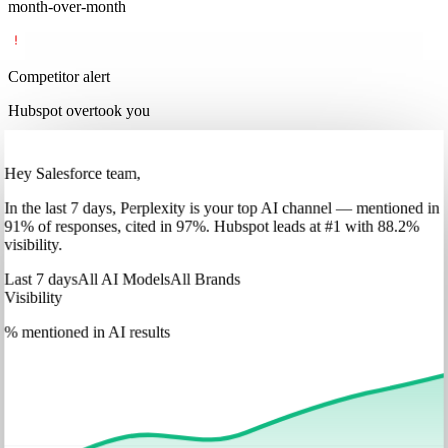
month-over-month
Competitor alert
Hubspot overtook you
Hey Salesforce team,
In
the last 7 days
,
Perplexity
is your top AI channel — mentioned in
91
%
of responses, cited in
97
%
.
Hubspot
leads at
#1
with
88
.2%
visibility.
Last 7 days
All AI Models
All Brands
Visibility
% mentioned in AI results