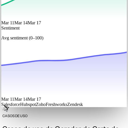
Mar 11
Mar 14
Mar 17
Sentiment
Avg sentiment (0–100)
Mar 11
Mar 14
Mar 17
Salesforce
Hubspot
Zoho
Freshworks
Zendesk
CASOS DE USO