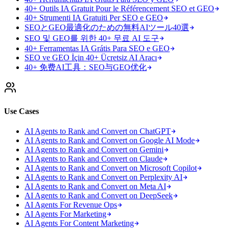
40+ Outils IA Gratuit Pour le Référencement SEO et GEO
40+ Strumenti IA Gratuiti Per SEO e GEO
SEOとGEO最適化のための無料AIツール40選
SEO 및 GEO를 위한 40+ 무료 AI 도구
40+ Ferramentas IA Grátis Para SEO e GEO
SEO ve GEO İçin 40+ Ücretsiz AI Aracı
40+ 免费AI工具：SEO与GEO优化
Use Cases
AI Agents to Rank and Convert on ChatGPT
AI Agents to Rank and Convert on Google AI Mode
AI Agents to Rank and Convert on Gemini
AI Agents to Rank and Convert on Claude
AI Agents to Rank and Convert on Microsoft Copilot
AI Agents to Rank and Convert on Perplexity AI
AI Agents to Rank and Convert on Meta AI
AI Agents to Rank and Convert on DeepSeek
AI Agents For Revenue Ops
AI Agents For Marketing
AI Agents For Content Marketing