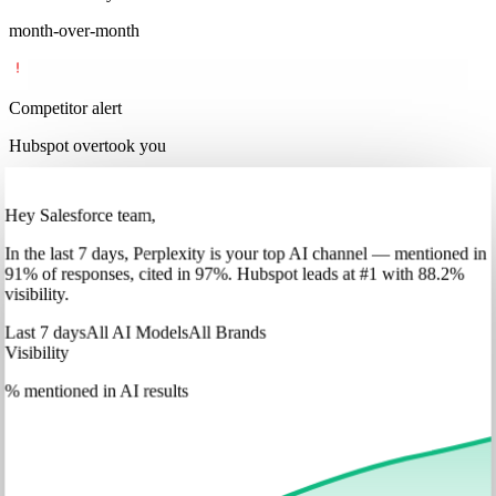
month-over-month
Competitor alert
Hubspot overtook you
Hey Salesforce team,
In
the last 7 days
,
Perplexity
is your top AI channel — mentioned in
91
%
of responses, cited in
97
%
.
Hubspot
leads at
#1
with
88
.2%
visibility.
Last 7 days
All AI Models
All Brands
Visibility
% mentioned in AI results