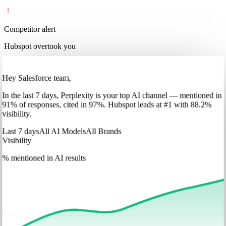
Competitor alert
Hubspot overtook you
Hey Salesforce team,
In
the last 7 days
,
Perplexity
is your top AI channel — mentioned in
91
%
of responses, cited in
97
%
.
Hubspot
leads at
#1
with
88
.2%
visibility.
Last 7 days
All AI Models
All Brands
Visibility
% mentioned in AI results