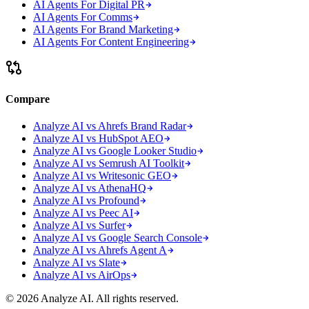
AI Agents For Digital PR
AI Agents For Comms
AI Agents For Brand Marketing
AI Agents For Content Engineering
Compare
Analyze AI vs Ahrefs Brand Radar
Analyze AI vs HubSpot AEO
Analyze AI vs Google Looker Studio
Analyze AI vs Semrush AI Toolkit
Analyze AI vs Writesonic GEO
Analyze AI vs AthenaHQ
Analyze AI vs Profound
Analyze AI vs Peec AI
Analyze AI vs Surfer
Analyze AI vs Google Search Console
Analyze AI vs Ahrefs Agent A
Analyze AI vs Slate
Analyze AI vs AirOps
© 2026 Analyze AI. All rights reserved.