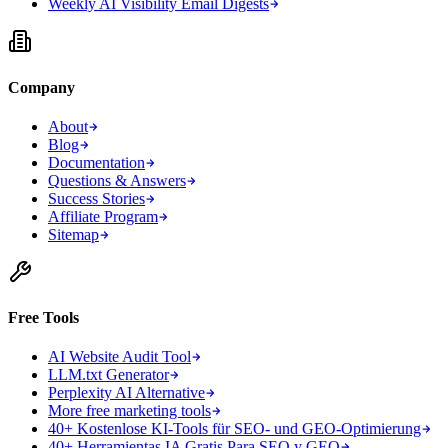
Weekly AI Visibility Email Digests
Company
About
Blog
Documentation
Questions & Answers
Success Stories
Affiliate Program
Sitemap
Free Tools
AI Website Audit Tool
LLM.txt Generator
Perplexity AI Alternative
More free marketing tools
40+ Kostenlose KI-Tools für SEO- und GEO-Optimierung
40+ Herramientas IA Gratis Para SEO y GEO