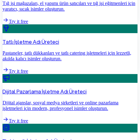
Tığ işi mağazaları, el yapımı ürün satıcıları ve tığ işi eğitmenleri için
yaratıcı, sıcak isimler oluşturun.
Try it free
Tatlı İşletme Adı Üreteci
Pastaneler, tatlı dükkanları ve tatlı catering işletmeleri için lezzetli,
akılda kalıcı isimler oluşturun.
Try it free
Dijital Pazarlama İşletme Adı Üreteci
Dijital ajanslar, sosyal medya şirketleri ve online pazarlama
işletmeleri için modern, profesyonel isimler oluşturun.
Try it free