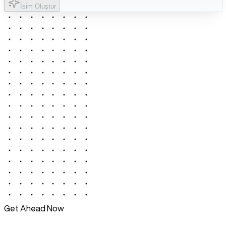
İsim Oluştur
Get Ahead Now