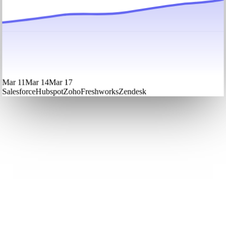
Mar 11
Mar 14
Mar 17
Salesforce
Hubspot
Zoho
Freshworks
Zendesk