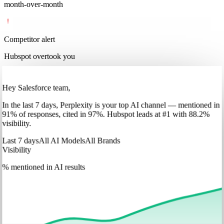
month-over-month
Competitor alert
Hubspot overtook you
Hey Salesforce team,
In
the last 7 days
,
Perplexity
is your top AI channel — mentioned in
91
%
of responses, cited in
97
%
.
Hubspot
leads at
#1
with
88
.2%
visibility.
Last 7 days
All AI Models
All Brands
Visibility
% mentioned in AI results