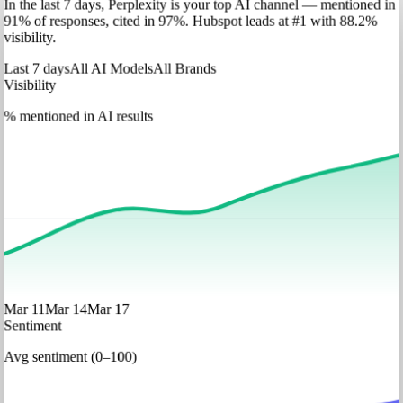
In
the last 7 days
,
Perplexity
is your top AI channel — mentioned in
91
%
of responses, cited in
97
%
.
Hubspot
leads at
#1
with
88
.2%
visibility.
Last 7 days
All AI Models
All Brands
Visibility
% mentioned in AI results
Mar 11
Mar 14
Mar 17
Sentiment
Avg sentiment (0–100)