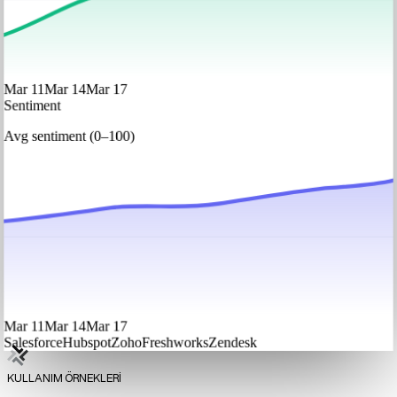
Mar 11
Mar 14
Mar 17
Sentiment
Avg sentiment (0–100)
Mar 11
Mar 14
Mar 17
Salesforce
Hubspot
Zoho
Freshworks
Zendesk
KULLANIM ÖRNEKLERİ