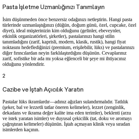
Pasta İşletme Uzmanlığınızı Tanımlayın
İsim düşünmeden önce benzersiz odağınızı netleştirin. Hangi pasta
türlerinde uzmanlaştığınızı (düğün, doğum günü, özel, cupcake, özel
diyet), ideal müşterinizin kim olduğunu (gelinler, ebeveynler,
etkinlik organizatörleri, şirketler), pastalarınızı hangi stilin
tanımladığını (zarif, kaprisli, modern, klasik, rustik), hangi fiyat
noktasını hedeflediğinizi (premium, erişilebilir, lüks) ve pastalarınızı
diğer fırıncılardan neyin farklılaştırdığını düşünün. Cevaplarınız
zarif, sofistike bir ada mı yoksa eğlenceli bir şeye mi ihtiyacınız
olduğunu yönlendirir.
2
Cazibe ve İştah Açıcılık Yaratın
Pastalar lüks ikramlardır—adınız ağızları sulandırmalıdır. Tatlılık
(şeker, bal ve lezzetli tatlar öneren kelimeler), lezzet (zenginlik,
dekadans ve ikrama değer kalite ima eden terimler), beklenti (arzu
ve istek yaratan isimler) ve duyusal çekicilik (tat, doku ve aromayı
çağrıştıran kelimeler) düşünün. İştah açmayan klinik veya sıradan
isimlerden kaçının.