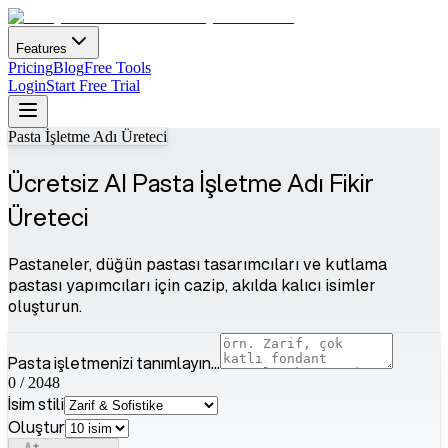
Features
Pricing
Blog
Free Tools
Login
Start Free Trial
Pasta İşletme Adı Üreteci
Ücretsiz AI Pasta İşletme Adı Fikir
Üreteci
Pastaneler, düğün pastası tasarımcıları ve kutlama
pastası yapımcıları için cazip, akılda kalıcı isimler
oluşturun.
Pasta işletmenizi tanımlayın...
0
/
2048
İsim stili
Oluştur