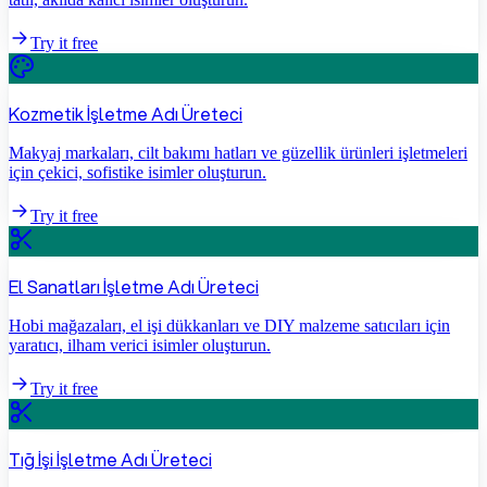
Try it free
Kozmetik İşletme Adı Üreteci
Makyaj markaları, cilt bakımı hatları ve güzellik ürünleri işletmeleri
için çekici, sofistike isimler oluşturun.
Try it free
El Sanatları İşletme Adı Üreteci
Hobi mağazaları, el işi dükkanları ve DIY malzeme satıcıları için
yaratıcı, ilham verici isimler oluşturun.
Try it free
Tığ İşi İşletme Adı Üreteci