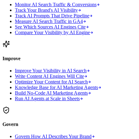
Monitor AI Search Traffic & Conversions
Track Your Brand's AI Visibility
Track AI Prompts That Drive Pipeline
Measure AI Search Traffic in GA4
See Which Sources AI Engines Cite
Compare Your Visibility by AI Engine
Improve
Improve Your Visibility in AI Search
Write Content AI Engines Will Cite
Optimize Your Content for AI Search
Knowledge Base for AI Marketing Agents
Build No-Code AI Marketing Agents
Run AI Agents at Scale in Sheets
Govern
Govern How AI Describes Your Brand