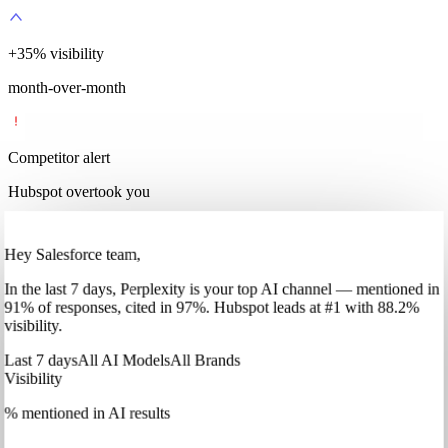
+
35
%
visibility
month-over-month
Competitor alert
Hubspot overtook you
Hey Salesforce team,
In
the last 7 days
,
Perplexity
is your top AI channel — mentioned in
91
%
of responses, cited in
97
%
.
Hubspot
leads at
#1
with
88
.2%
visibility.
Last 7 days
All AI Models
All Brands
Visibility
% mentioned in AI results