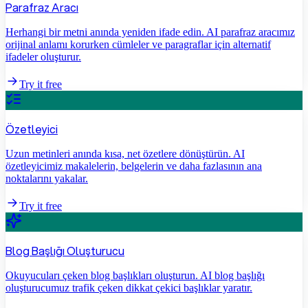
Parafraz Aracı
Herhangi bir metni anında yeniden ifade edin. AI parafraz aracımız
orijinal anlamı korurken cümleler ve paragraflar için alternatif
ifadeler oluşturur.
Try it free
Özetleyici
Uzun metinleri anında kısa, net özetlere dönüştürün. AI
özetleyicimiz makalelerin, belgelerin ve daha fazlasının ana
noktalarını yakalar.
Try it free
Blog Başlığı Oluşturucu
Okuyucuları çeken blog başlıkları oluşturun. AI blog başlığı
oluşturucumuz trafik çeken dikkat çekici başlıklar yaratır.