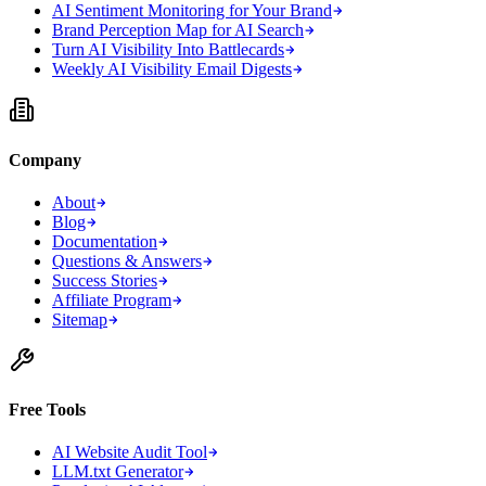
AI Sentiment Monitoring for Your Brand
Brand Perception Map for AI Search
Turn AI Visibility Into Battlecards
Weekly AI Visibility Email Digests
Company
About
Blog
Documentation
Questions & Answers
Success Stories
Affiliate Program
Sitemap
Free Tools
AI Website Audit Tool
LLM.txt Generator