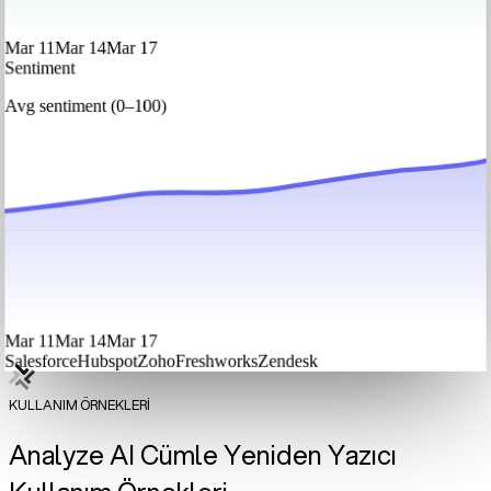
Mar 11
Mar 14
Mar 17
Sentiment
Avg sentiment (0–100)
Mar 11
Mar 14
Mar 17
Salesforce
Hubspot
Zoho
Freshworks
Zendesk
KULLANIM ÖRNEKLERİ
Analyze AI Cümle Yeniden Yazıcı