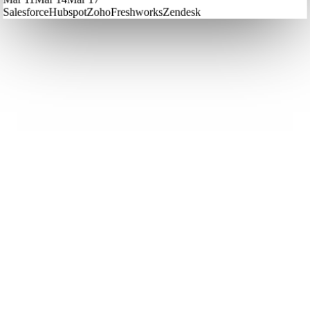
Salesforce
Hubspot
Zoho
Freshworks
Zendesk