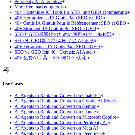
Perplexity AI Alternative
More free marketing tools
40+ Kostenlose KI-Tools für SEO- und GEO-Optimierung
40+ Herramientas IA Gratis Para SEO y GEO
40+ Outils IA Gratuit Pour le Référencement SEO et GEO
40+ Strumenti IA Gratuiti Per SEO e GEO
SEOとGEO最適化のための無料AIツール40選
SEO 및 GEO를 위한 40+ 무료 AI 도구
40+ Ferramentas IA Grátis Para SEO e GEO
SEO ve GEO İçin 40+ Ücretsiz AI Aracı
40+ 免费AI工具：SEO与GEO优化
Use Cases
AI Agents to Rank and Convert on ChatGPT
AI Agents to Rank and Convert on Google AI Mode
AI Agents to Rank and Convert on Gemini
AI Agents to Rank and Convert on Claude
AI Agents to Rank and Convert on Microsoft Copilot
AI Agents to Rank and Convert on Perplexity AI
AI Agents to Rank and Convert on Meta AI
AI Agents to Rank and Convert on DeepSeek