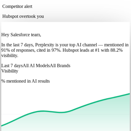
Competitor alert
Hubspot overtook you
Hey Salesforce team,
In
the last 7 days
,
Perplexity
is your top AI channel — mentioned in
91
%
of responses, cited in
97
%
.
Hubspot
leads at
#1
with
88
.2%
visibility.
Last 7 days
All AI Models
All Brands
Visibility
% mentioned in AI results