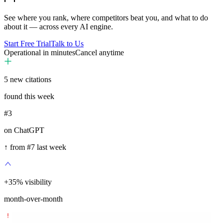
See where you rank, where competitors beat you, and what to do
about it — across every AI engine.
Start Free Trial
Talk to Us
Operational in minutes
Cancel anytime
5
new citations
found this week
#3
on ChatGPT
↑ from #7 last week
+
35
%
visibility
month-over-month