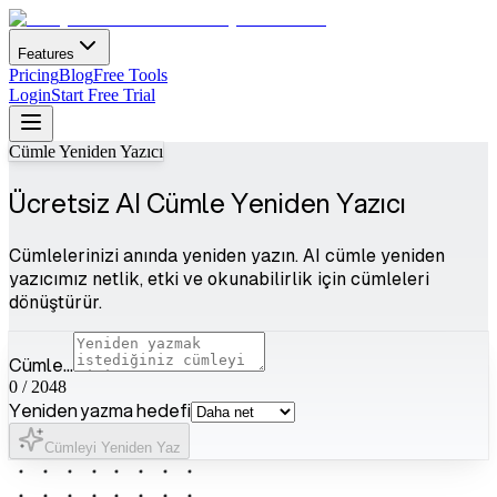
Features
Pricing
Blog
Free Tools
Login
Start Free Trial
Cümle Yeniden Yazıcı
Ücretsiz AI Cümle Yeniden Yazıcı
Cümlelerinizi anında yeniden yazın. AI cümle yeniden
yazıcımız netlik, etki ve okunabilirlik için cümleleri
dönüştürür.
Cümle...
0
/
2048
Yeniden yazma hedefi
Cümleyi Yeniden Yaz