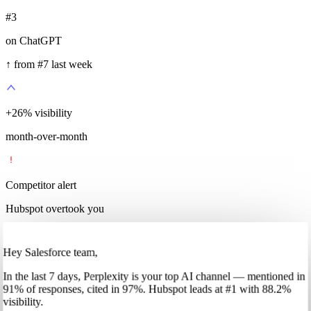
#3
on ChatGPT
↑ from #7 last week
+
35
%
visibility
month-over-month
Competitor alert
Hubspot overtook you
Hey Salesforce team,
In
the last 7 days
,
Perplexity
is your top AI channel — mentioned in
91
%
of responses, cited in
97
%
.
Hubspot
leads at
#1
with
88
.2%
visibility.