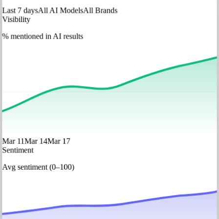
Last 7 days
All AI Models
All Brands
Visibility
% mentioned in AI results
Mar 11
Mar 14
Mar 17
Sentiment
Avg sentiment (0–100)