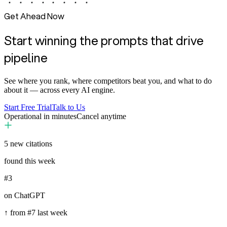
Get Ahead Now
Start winning the prompts that drive
pipeline
See where you rank, where competitors beat you, and what to do
about it — across every AI engine.
Start Free Trial
Talk to Us
Operational in minutes
Cancel anytime
5
new citations
found this week
#3
on ChatGPT
↑ from #7 last week