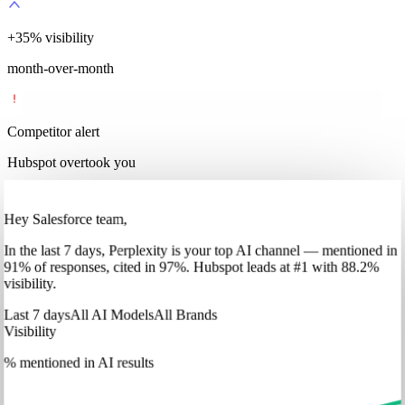
+
35
%
visibility
month-over-month
Competitor alert
Hubspot overtook you
Hey Salesforce team,
In
the last 7 days
,
Perplexity
is your top AI channel — mentioned in
91
%
of responses, cited in
97
%
.
Hubspot
leads at
#1
with
88
.2%
visibility.
Last 7 days
All AI Models
All Brands
Visibility
% mentioned in AI results