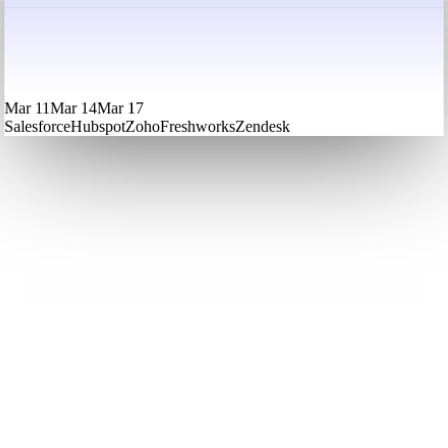
Mar 11
Mar 14
Mar 17
Salesforce
Hubspot
Zoho
Freshworks
Zendesk