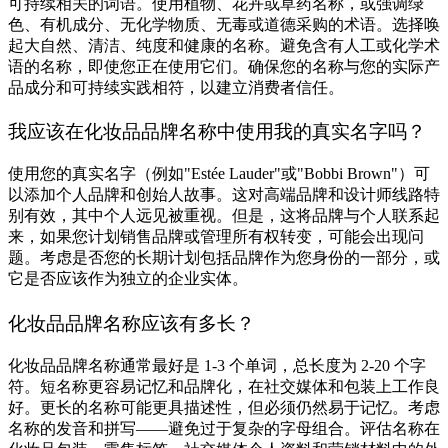
可持续相关的词语。使用植物、花卉或草药名称，或强调绿
色、有机成分、无化学物质、无毒或道德采购的术语。选择唤
起大自然、清洁、纯度和健康的名称。避免含有人工或化学术
语的名称，即使您正在使用它们。确保您的名称与您的实际产
品成分和可持续实践相符，以建立消费者信任。
我应该在化妆品品牌名称中使用我的真实名字吗？
使用您的真实名字（例如"Estée Lauder"或"Bobbi Brown"）可
以添加个人品牌和创始人故事。这对高端品牌和设计师线路特
别有效，其中个人远见被重视。但是，这将品牌与个人联系起
来，如果您计划销售品牌或管理所有权转变，可能会出现问
题。考虑是否您的长期计划包括品牌作为您身份的一部分，或
它是否应该作为独立的企业实体。
化妆品品牌名称应该有多长？
化妆品品牌名称通常最好是 1-3 个单词，总长度为 2-20 个字
符。短名称更容易记忆和品牌化，在社交媒体和包装上工作良
好。更长的名称可能更具描述性，但必须仍然易于记忆。考虑
名称的发音和拼写——避免过于复杂的字母组合。评估名称在