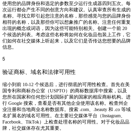
使用您的品牌身份和选定的参数至少运行生成器四到五次。每
次运行都会产生不同的创意方向和建议。认真审查所有生成的
名称。寻找立即引起您注意的名称，那些感觉与您的品牌身份
相符的名称，以及那些你可以想象推广的名称。注意任何重复
出现的概念或词语，因为这些可能特别相关。创建一个前 20
个候选的列表。考虑这些名称将如何在化妆品包装上工作，它
们如何在社交媒体上听起来，以及它们是否传达您想要的品牌
信息。
5
验证商标、域名和法律可用性
缩小到前 10-12 个候选后，进行彻底的可用性检查。首先在美
国专利和商标办公室（USPTO）的商标数据库中搜索，以及
您所在国家和任何您计划国际扩展的国家的相应商标机构。进
行 Google 搜索，查看是否有其他企业使用该名称。检查州企
业注册和当地商业名称数据库。搜索 .com、.beauty 和 .co 等域
名扩展名的域名可用性。在主要社交媒体平台（Instagram、
Facebook、TikTok）上检查处理名称的可用性。对于化妆品品
牌，社交媒体存在尤其重要。