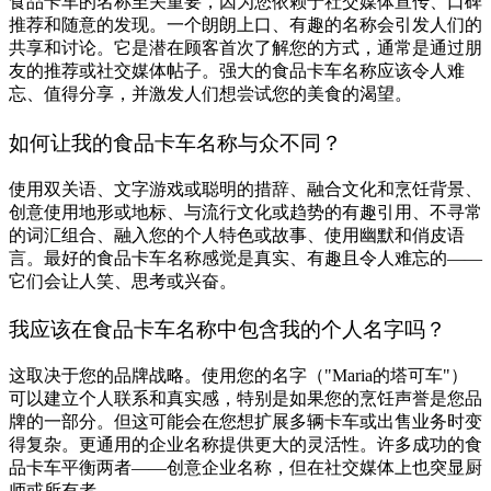
食品卡车的名称至关重要，因为您依赖于社交媒体宣传、口碑
推荐和随意的发现。一个朗朗上口、有趣的名称会引发人们的
共享和讨论。它是潜在顾客首次了解您的方式，通常是通过朋
友的推荐或社交媒体帖子。强大的食品卡车名称应该令人难
忘、值得分享，并激发人们想尝试您的美食的渴望。
如何让我的食品卡车名称与众不同？
使用双关语、文字游戏或聪明的措辞、融合文化和烹饪背景、
创意使用地形或地标、与流行文化或趋势的有趣引用、不寻常
的词汇组合、融入您的个人特色或故事、使用幽默和俏皮语
言。最好的食品卡车名称感觉是真实、有趣且令人难忘的——
它们会让人笑、思考或兴奋。
我应该在食品卡车名称中包含我的个人名字吗？
这取决于您的品牌战略。使用您的名字（"Maria的塔可车"）
可以建立个人联系和真实感，特别是如果您的烹饪声誉是您品
牌的一部分。但这可能会在您想扩展多辆卡车或出售业务时变
得复杂。更通用的企业名称提供更大的灵活性。许多成功的食
品卡车平衡两者——创意企业名称，但在社交媒体上也突显厨
师或所有者。