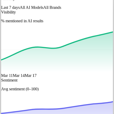
Last 7 days
All AI Models
All Brands
Visibility
% mentioned in AI results
Mar 11
Mar 14
Mar 17
Sentiment
Avg sentiment (0–100)