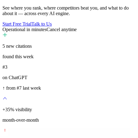
See where you rank, where competitors beat you, and what to do
about it — across every AI engine.
Start Free Trial
Talk to Us
Operational in minutes
Cancel anytime
5
new citations
found this week
#3
on ChatGPT
↑ from #7 last week
+
35
%
visibility
month-over-month