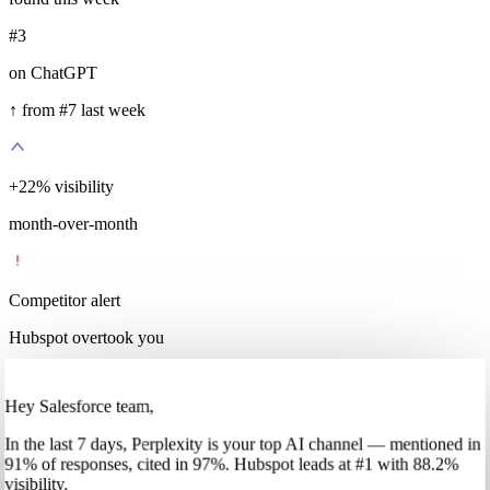
#3
on ChatGPT
↑ from #7 last week
+
35
%
visibility
month-over-month
Competitor alert
Hubspot overtook you
Hey Salesforce team,
In
the last 7 days
,
Perplexity
is your top AI channel — mentioned in
91
%
of responses, cited in
97
%
.
Hubspot
leads at
#1
with
88
.2%
visibility.