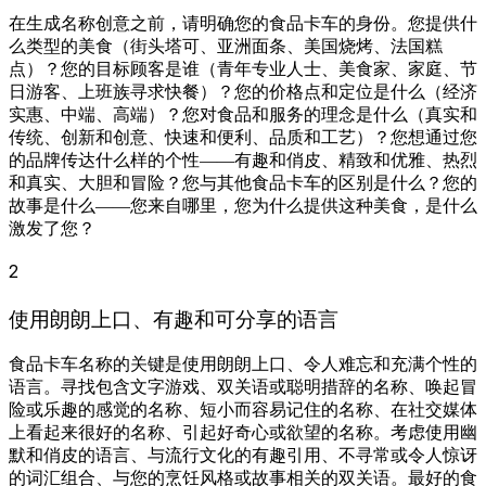
在生成名称创意之前，请明确您的食品卡车的身份。您提供什
么类型的美食（街头塔可、亚洲面条、美国烧烤、法国糕
点）？您的目标顾客是谁（青年专业人士、美食家、家庭、节
日游客、上班族寻求快餐）？您的价格点和定位是什么（经济
实惠、中端、高端）？您对食品和服务的理念是什么（真实和
传统、创新和创意、快速和便利、品质和工艺）？您想通过您
的品牌传达什么样的个性——有趣和俏皮、精致和优雅、热烈
和真实、大胆和冒险？您与其他食品卡车的区别是什么？您的
故事是什么——您来自哪里，您为什么提供这种美食，是什么
激发了您？
2
使用朗朗上口、有趣和可分享的语言
食品卡车名称的关键是使用朗朗上口、令人难忘和充满个性的
语言。寻找包含文字游戏、双关语或聪明措辞的名称、唤起冒
险或乐趣的感觉的名称、短小而容易记住的名称、在社交媒体
上看起来很好的名称、引起好奇心或欲望的名称。考虑使用幽
默和俏皮的语言、与流行文化的有趣引用、不寻常或令人惊讶
的词汇组合、与您的烹饪风格或故事相关的双关语。最好的食