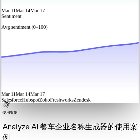
Mar 11
Mar 14
Mar 17
Sentiment
Avg sentiment (0–100)
Mar 11
Mar 14
Mar 17
Salesforce
Hubspot
Zoho
Freshworks
Zendesk
使用案例
Analyze AI 餐车企业名称生成器的使用案
例