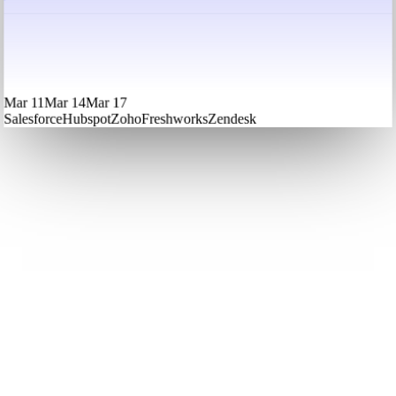
Mar 11
Mar 14
Mar 17
Salesforce
Hubspot
Zoho
Freshworks
Zendesk