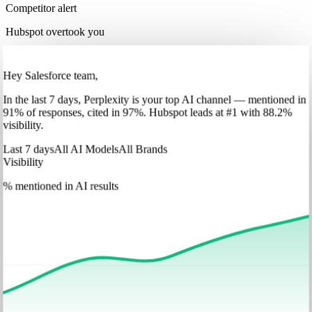
Competitor alert
Hubspot overtook you
Hey Salesforce team,
In
the last 7 days
,
Perplexity
is your top AI channel — mentioned in
91
%
of responses, cited in
97
%
.
Hubspot
leads at
#1
with
88
.2%
visibility.
Last 7 days
All AI Models
All Brands
Visibility
% mentioned in AI results