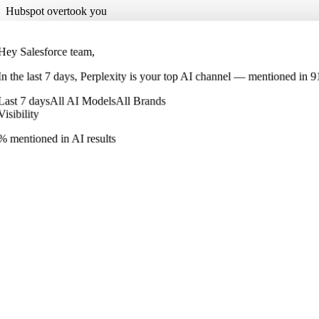
Hubspot overtook you
Hey Salesforce team,
In
the last 7 days
,
Perplexity
is your top AI channel — mentioned in
9
Last 7 days
All AI Models
All Brands
Visibility
% mentioned in AI results