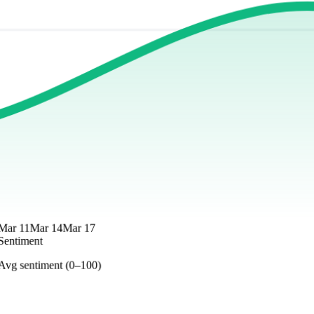
Mar 11
Mar 14
Mar 17
Sentiment
Avg sentiment (0–100)