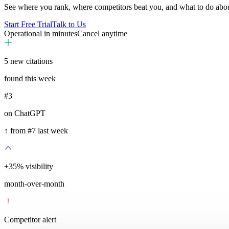
See where you rank, where competitors beat you, and what to do abou
Start Free Trial
Talk to Us
Operational in minutes
Cancel anytime
5
new citations
found this week
#3
on ChatGPT
↑ from #7 last week
+
35
%
visibility
month-over-month
Competitor alert