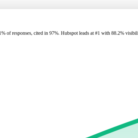
1
%
of responses, cited in
97
%
.
Hubspot
leads at
#1
with
88
.2%
visibil