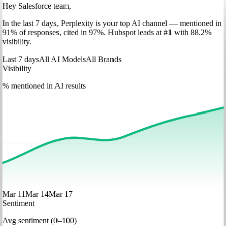
Hey Salesforce team,
In
the last 7 days
,
Perplexity
is your top AI channel — mentioned in
91
%
of responses, cited in
97
%
.
Hubspot
leads at
#1
with
88
.2%
visibility.
Last 7 days
All AI Models
All Brands
Visibility
% mentioned in AI results
Mar 11
Mar 14
Mar 17
Sentiment
Avg sentiment (0–100)