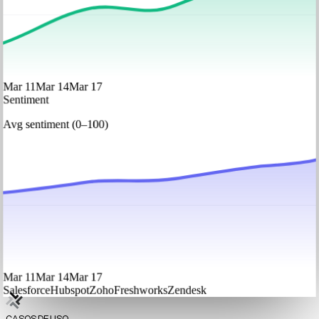
Mar 11
Mar 14
Mar 17
Sentiment
Avg sentiment (0–100)
Mar 11
Mar 14
Mar 17
Salesforce
Hubspot
Zoho
Freshworks
Zendesk
CASOS DE USO