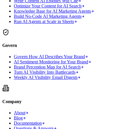
Write Content AI Engines Will Cite
Optimize Your Content for AI Search
Knowledge Base for AI Marketing Agents
Build No-Code AI Marketing Agents
Run AI Agents at Scale in Sheets
Govern
Govern How AI Describes Your Brand
AI Sentiment Monitoring for Your Brand
Brand Perception Map for AI Search
Turn AI Visibility Into Battlecards
Weekly AI Visibility Email Digests
Company
About
Blog
Documentation
Questions & Answers