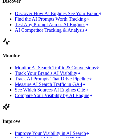
Discover
Discover How AI Engines See Your Brand
Find the AI Prompts Worth Tracking
Test Any Prompt Across AI Engines
AI Competitor Tracking & Analysis
Monitor
Monitor AI Search Traffic & Conversions
Track Your Brand's AI Visibility
Track AI Prompts That Drive Pipeline
Measure AI Search Traffic in GA4
See Which Sources AI Engines Cite
Compare Your Visibility by AI Engine
Improve
Improve Your Visibility in AI Search