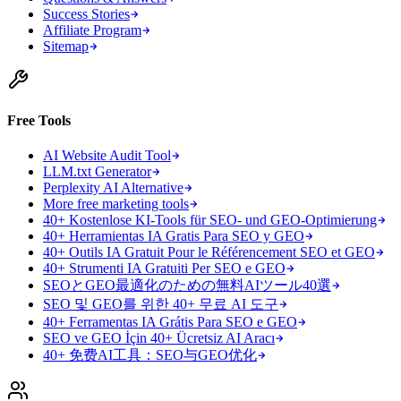
Success Stories
Affiliate Program
Sitemap
Free Tools
AI Website Audit Tool
LLM.txt Generator
Perplexity AI Alternative
More free marketing tools
40+ Kostenlose KI-Tools für SEO- und GEO-Optimierung
40+ Herramientas IA Gratis Para SEO y GEO
40+ Outils IA Gratuit Pour le Référencement SEO et GEO
40+ Strumenti IA Gratuiti Per SEO e GEO
SEOとGEO最適化のための無料AIツール40選
SEO 및 GEO를 위한 40+ 무료 AI 도구
40+ Ferramentas IA Grátis Para SEO e GEO
SEO ve GEO İçin 40+ Ücretsiz AI Aracı
40+ 免费AI工具：SEO与GEO优化