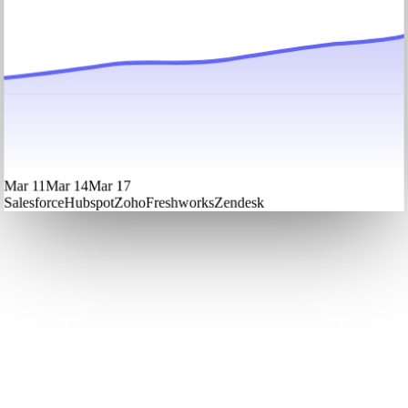
Mar 11
Mar 14
Mar 17
Salesforce
Hubspot
Zoho
Freshworks
Zendesk