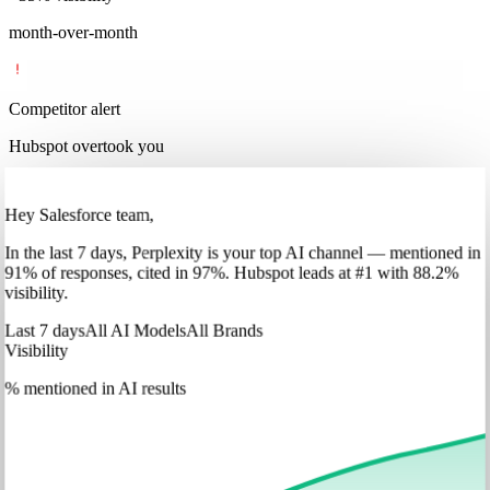
month-over-month
Competitor alert
Hubspot overtook you
Hey Salesforce team,
In
the last 7 days
,
Perplexity
is your top AI channel — mentioned in
91
%
of responses, cited in
97
%
.
Hubspot
leads at
#1
with
88
.2%
visibility.
Last 7 days
All AI Models
All Brands
Visibility
% mentioned in AI results