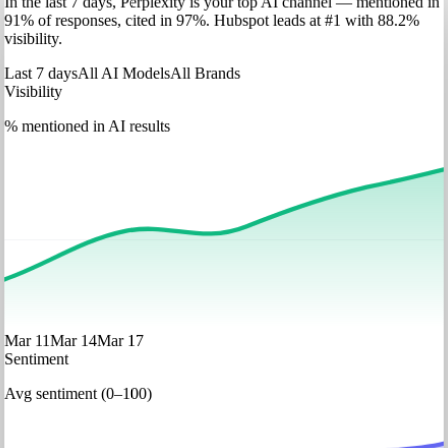
In
the last 7 days
,
Perplexity
is your top AI channel — mentioned in
91
%
of responses, cited in
97
%
.
Hubspot
leads at
#1
with
88
.2%
visibility.
Last 7 days
All AI Models
All Brands
Visibility
% mentioned in AI results
Mar 11
Mar 14
Mar 17
Sentiment
Avg sentiment (0–100)