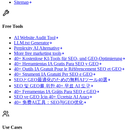
Sitemap
Free Tools
AI Website Audit Tool
LLM.txt Generator
Perplexity AI Alternative
More free marketing tools
40+ Kostenlose KI-Tools für SEO- und GEO-Optimierung
40+ Herramientas IA Gratis Para SEO y GEO
40+ Outils IA Gratuit Pour le Référencement SEO et GEO
40+ Strumenti IA Gratuiti Per SEO e GEO
SEOとGEO最適化のための無料AIツール40選
SEO 및 GEO를 위한 40+ 무료 AI 도구
40+ Ferramentas IA Grátis Para SEO e GEO
SEO ve GEO İçin 40+ Ücretsiz AI Aracı
40+ 免费AI工具：SEO与GEO优化
Use Cases