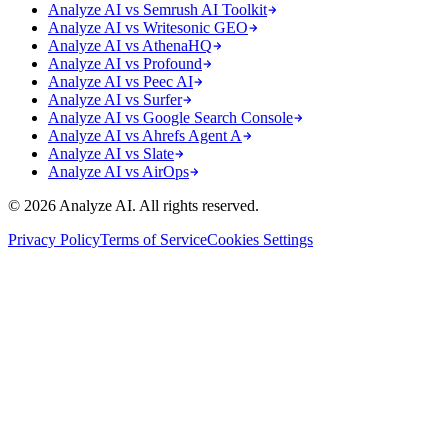
Analyze AI vs Semrush AI Toolkit
Analyze AI vs Writesonic GEO
Analyze AI vs AthenaHQ
Analyze AI vs Profound
Analyze AI vs Peec AI
Analyze AI vs Surfer
Analyze AI vs Google Search Console
Analyze AI vs Ahrefs Agent A
Analyze AI vs Slate
Analyze AI vs AirOps
© 2026 Analyze AI. All rights reserved.
Privacy Policy
Terms of Service
Cookies Settings