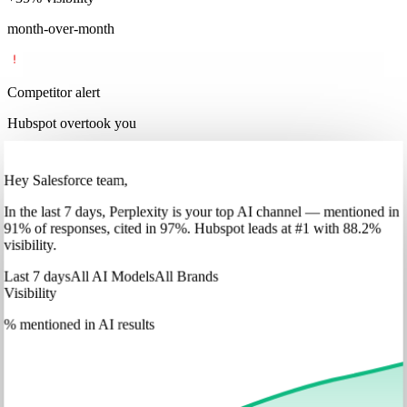
month-over-month
Competitor alert
Hubspot overtook you
Hey Salesforce team,
In
the last 7 days
,
Perplexity
is your top AI channel — mentioned in
91
%
of responses, cited in
97
%
.
Hubspot
leads at
#1
with
88
.2%
visibility.
Last 7 days
All AI Models
All Brands
Visibility
% mentioned in AI results