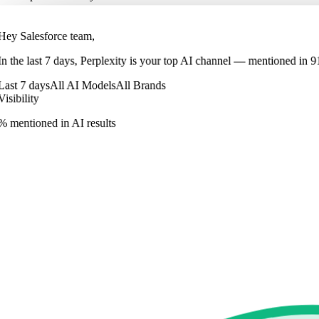
Hey Salesforce team,
In
the last 7 days
,
Perplexity
is your top AI channel — mentioned in
9
Last 7 days
All AI Models
All Brands
Visibility
% mentioned in AI results