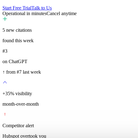
Start Free Trial
Talk to Us
Operational in minutes
Cancel anytime
5
new citations
found this week
#3
on ChatGPT
↑ from #7 last week
+
35
%
visibility
month-over-month
Competitor alert
Hubspot overtook you