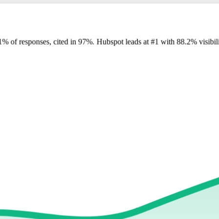
1
%
of responses, cited in
97
%
.
Hubspot
leads at
#1
with
88
.2%
visibil