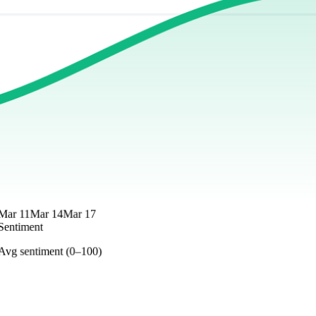
Mar 11
Mar 14
Mar 17
Sentiment
Avg sentiment (0–100)