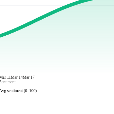
Mar 11
Mar 14
Mar 17
Sentiment
Avg sentiment (0–100)