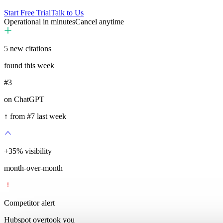
Start Free Trial
Talk to Us
Operational in minutes
Cancel anytime
5
new citations
found this week
#3
on ChatGPT
↑ from #7 last week
+
35
%
visibility
month-over-month
Competitor alert
Hubspot overtook you