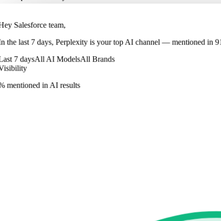
Hey Salesforce team,
In
the last 7 days
,
Perplexity
is your top AI channel — mentioned in
9
Last 7 days
All AI Models
All Brands
Visibility
% mentioned in AI results