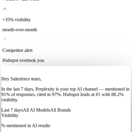
+
35
%
visibility
month-over-month
Competitor alert
Hubspot overtook you
Hey Salesforce team,
In
the last 7 days
,
Perplexity
is your top AI channel — mentioned in
91
%
of responses, cited in
97
%
.
Hubspot
leads at
#1
with
88
.2%
visibility.
Last 7 days
All AI Models
All Brands
Visibility
% mentioned in AI results