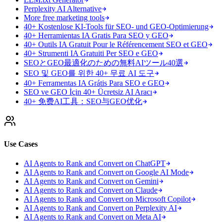
Perplexity AI Alternative
More free marketing tools
40+ Kostenlose KI-Tools für SEO- und GEO-Optimierung
40+ Herramientas IA Gratis Para SEO y GEO
40+ Outils IA Gratuit Pour le Référencement SEO et GEO
40+ Strumenti IA Gratuiti Per SEO e GEO
SEOとGEO最適化のための無料AIツール40選
SEO 및 GEO를 위한 40+ 무료 AI 도구
40+ Ferramentas IA Grátis Para SEO e GEO
SEO ve GEO İçin 40+ Ücretsiz AI Aracı
40+ 免费AI工具：SEO与GEO优化
Use Cases
AI Agents to Rank and Convert on ChatGPT
AI Agents to Rank and Convert on Google AI Mode
AI Agents to Rank and Convert on Gemini
AI Agents to Rank and Convert on Claude
AI Agents to Rank and Convert on Microsoft Copilot
AI Agents to Rank and Convert on Perplexity AI
AI Agents to Rank and Convert on Meta AI