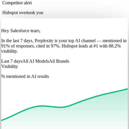
Competitor alert
Hubspot overtook you
Hey Salesforce team,
In
the last 7 days
,
Perplexity
is your top AI channel — mentioned in
91
%
of responses, cited in
97
%
.
Hubspot
leads at
#1
with
88
.2%
visibility.
Last 7 days
All AI Models
All Brands
Visibility
% mentioned in AI results