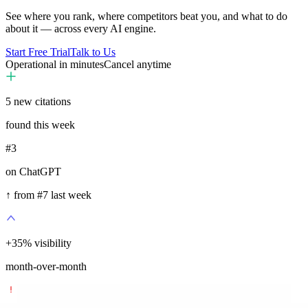
See where you rank, where competitors beat you, and what to do
about it — across every AI engine.
Start Free Trial
Talk to Us
Operational in minutes
Cancel anytime
5
new citations
found this week
#3
on ChatGPT
↑ from #7 last week
+
35
%
visibility
month-over-month