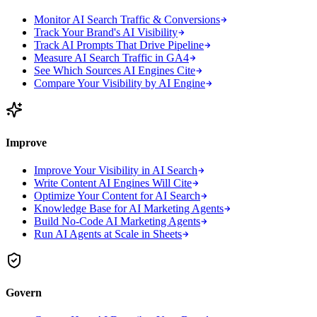
Monitor AI Search Traffic & Conversions
Track Your Brand's AI Visibility
Track AI Prompts That Drive Pipeline
Measure AI Search Traffic in GA4
See Which Sources AI Engines Cite
Compare Your Visibility by AI Engine
Improve
Improve Your Visibility in AI Search
Write Content AI Engines Will Cite
Optimize Your Content for AI Search
Knowledge Base for AI Marketing Agents
Build No-Code AI Marketing Agents
Run AI Agents at Scale in Sheets
Govern