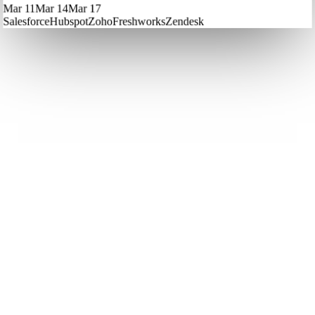
Mar 11
Mar 14
Mar 17
Salesforce
Hubspot
Zoho
Freshworks
Zendesk