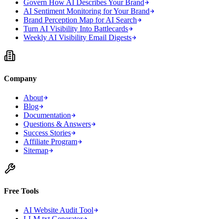
Govern How AI Describes Your Brand
AI Sentiment Monitoring for Your Brand
Brand Perception Map for AI Search
Turn AI Visibility Into Battlecards
Weekly AI Visibility Email Digests
Company
About
Blog
Documentation
Questions & Answers
Success Stories
Affiliate Program
Sitemap
Free Tools
AI Website Audit Tool
LLM.txt Generator