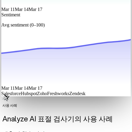
Mar 11
Mar 14
Mar 17
Sentiment
Avg sentiment (0–100)
Mar 11
Mar 14
Mar 17
Salesforce
Hubspot
Zoho
Freshworks
Zendesk
사용 사례
Analyze AI 표절 검사기의 사용 사례