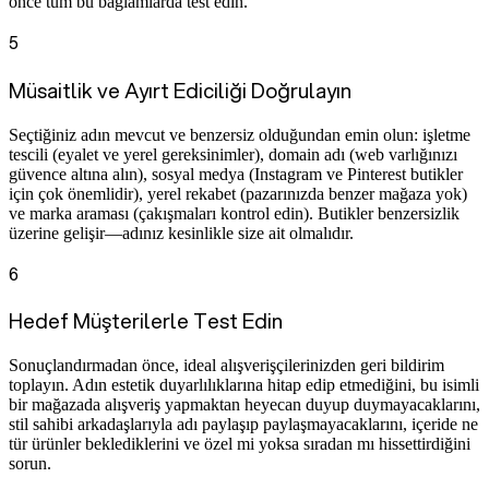
önce tüm bu bağlamlarda test edin.
5
Müsaitlik ve Ayırt Ediciliği Doğrulayın
Seçtiğiniz adın mevcut ve benzersiz olduğundan emin olun: işletme
tescili (eyalet ve yerel gereksinimler), domain adı (web varlığınızı
güvence altına alın), sosyal medya (Instagram ve Pinterest butikler
için çok önemlidir), yerel rekabet (pazarınızda benzer mağaza yok)
ve marka araması (çakışmaları kontrol edin). Butikler benzersizlik
üzerine gelişir—adınız kesinlikle size ait olmalıdır.
6
Hedef Müşterilerle Test Edin
Sonuçlandırmadan önce, ideal alışverişçilerinizden geri bildirim
toplayın. Adın estetik duyarlılıklarına hitap edip etmediğini, bu isimli
bir mağazada alışveriş yapmaktan heyecan duyup duymayacaklarını,
stil sahibi arkadaşlarıyla adı paylaşıp paylaşmayacaklarını, içeride ne
tür ürünler beklediklerini ve özel mi yoksa sıradan mı hissettirdiğini
sorun.