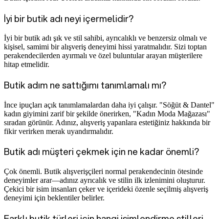
İyi bir butik adı neyi içermelidir?
İyi bir butik adı şık ve stil sahibi, ayrıcalıklı ve benzersiz olmalı ve
kişisel, samimi bir alışveriş deneyimi hissi yaratmalıdır. Sizi toptan
perakendecilerden ayırmalı ve özel buluntular arayan müşterilere
hitap etmelidir.
Butik adım ne sattığımı tanımlamalı mı?
İnce ipuçları açık tanımlamalardan daha iyi çalışır. "Söğüt & Dantel"
kadın giyimini zarif bir şekilde önerirken, "Kadın Moda Mağazası"
sıradan görünür. Adınız, alışveriş yapanlara estetiğiniz hakkında bir
fikir verirken merak uyandırmalıdır.
Butik adı müşteri çekmek için ne kadar önemli?
Çok önemli. Butik alışverişçileri normal perakendecinin ötesinde
deneyimler arar—adınız ayrıcalık ve stilin ilk izlenimini oluşturur.
Çekici bir isim insanları çeker ve içerideki özenle seçilmiş alışveriş
deneyimi için beklentiler belirler.
Farklı butik türleri için hangi isimlendirme stilleri