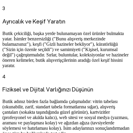
3
Ayrıcalık ve Keşif Yaratın
Butik çekiciliği, başka yerde bulunamayan özel ürünler bulmakta
yatar. İsimler benzersizliği ("Bunu alışveriş merkezinde
bulamazsınız"), keşfi ("Gizli hazineler bekliyor"), küratörlüğü
("Sizin için özenle seçildi") ve samimiyeti ("Kişisel, kurumsal
değil") çağrıştırmalıdır. Sırlar, buluntular, koleksiyonlar ve hazineler
öneren kelimeler, butik alışverişçilerinin aradığı özel keşif hissini
yaratır.
4
Fiziksel ve Dijital Varlığınızı Düşünün
Butik adınız birden fazla bağlamda çalışmalıdır: vitrin tabelası
(okunabilir, zarif, standart tabela formatlarına sığar), alışveriş
çantaları (sokakta taşındığında güzel görünür), kartvizitler
(profesyonel ve akılda kalıcı), web sitesi ve sosyal medya (yazması,
araması ve paylaşması kolay) ve ağızdan ağıza (tavsiyelerde
söylemesi ve hatırlaması kolay). İsim adaylarınızı sonuçlandırmadan