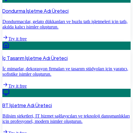
Dondurma İşletme Adı Üreteci
Dondurmacılar, gelato dükkanları ve buzlu tatlı işletmeleri için tatlı,
akılda kalıcı isimler oluşturun.
Try it free
İç Tasarım İşletme Adı Üreteci
İç mimarlar, dekorasyon firmaları ve tasarım stüdyoları için yaratıcı,
sofistike isimler oluşturun.
Try it free
BT İşletme Adı Üreteci
Bilişim şirketleri, IT hizmet sağlayıcıları ve teknoloji danışmanlıkları
için profesyonel, modern isimler oluşturun.