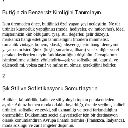
Butiğinizin Benzersiz Kimliğini Tanımlayın
İsim üretmeden önce, butiğinizi özel yapan şeyi netleştirin. Ne tür
ürünler küratörlük yaptığınızı (moda, hediyeler, ev, mücevher), ideal
müşterinizin kim olduğunu (yaş, stil, değerler, gelir düzeyi),
markanızı hangi estetiğin tanımladığını (modern minimalist,
romantik vintage, bohem, klasik), alışverişçilerin hangi deneyimi
yaşamasını istediğinizi (keşif, şımartma, ilham) ve sizi diğer yerel
perakendecilerden neyin farklılaştırdığını düşünün. Cevaplarınız
isimlendirme stilinizi yönlendirir—şık ve sofistike mi, kaprisli ve
eğlenceli mi, yoksa zarif ve rafine mi olması gerektiğini belirler.
2
Şık Stil ve Sofistikasyonu Somutlaştırın
Butikler, küratörlük, kalite ve stil yoluyla toptan perakendeden
ayrılır. Adınız hemen moda odaklı duyarlılığı, özenle seçilmiş kaliteli
ürünleri, sofistike ve zevki, stil uzmanlığı ve trend farkındalığını
önermelidir. Dükkanınızı seçici alışverişçiler için bir destinasyon
olarak konumlandıran Avrupa ilhamlı terimler (Fransızca, İtalyanca),
moda sözlüğü ve zarif imgeler düşünün.