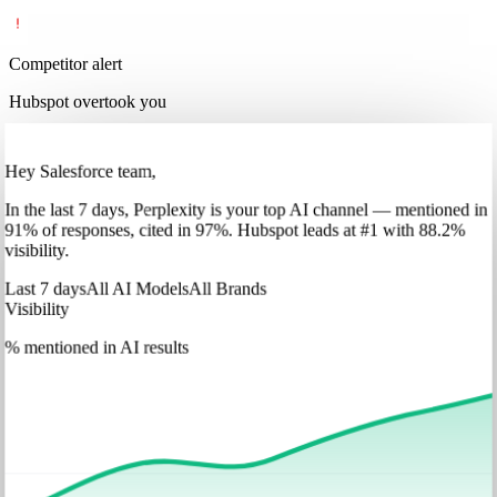
Competitor alert
Hubspot overtook you
Hey Salesforce team,
In
the last 7 days
,
Perplexity
is your top AI channel — mentioned in
91
%
of responses, cited in
97
%
.
Hubspot
leads at
#1
with
88
.2%
visibility.
Last 7 days
All AI Models
All Brands
Visibility
% mentioned in AI results