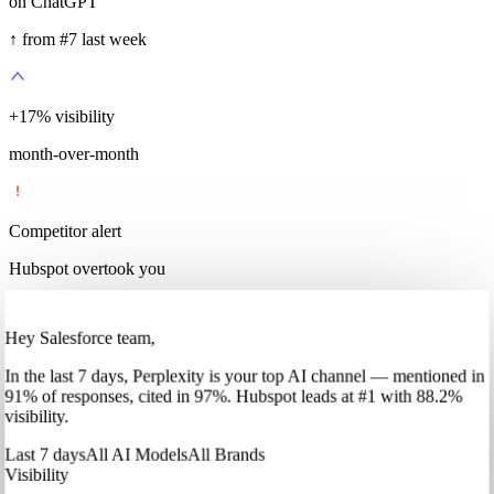
on ChatGPT
↑ from #7 last week
+
35
%
visibility
month-over-month
Competitor alert
Hubspot overtook you
Hey Salesforce team,
In
the last 7 days
,
Perplexity
is your top AI channel — mentioned in
91
%
of responses, cited in
97
%
.
Hubspot
leads at
#1
with
88
.2%
visibility.
Last 7 days
All AI Models
All Brands
Visibility