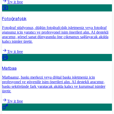
Try it free
Fotoğrafçılık
Fotoğraf stüdyonuz, düğün fotoğrafçılığı işletmeniz veya fotoğraf
ajansınız için yaratıcı ve profesyonel isim önerileri alın. AI destekli
aracımız, görsel sanat dünyasında öne çıkmanızı sağlayacak akılda
kalıcı isimler üretir.
Try it free
Matbaa
Matbaanız, baskı merkezi veya dijital baskı işletmeniz için
profesyonel ve güvenilir isim önerileri alın. AI destekli aracımız,
baskı sektöründe fark yaratacak akılda kalıcı ve kurumsal isimler
üretir.
Try it free