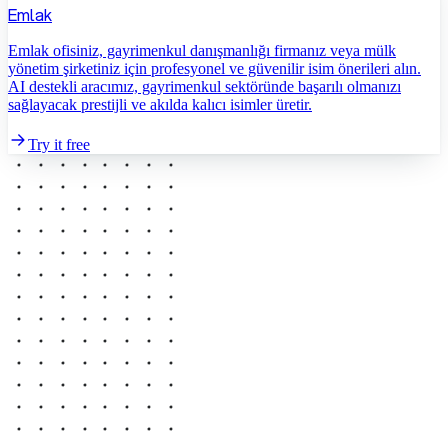
Emlak
Emlak ofisiniz, gayrimenkul danışmanlığı firmanız veya mülk
yönetim şirketiniz için profesyonel ve güvenilir isim önerileri alın.
AI destekli aracımız, gayrimenkul sektöründe başarılı olmanızı
sağlayacak prestijli ve akılda kalıcı isimler üretir.
Try it free