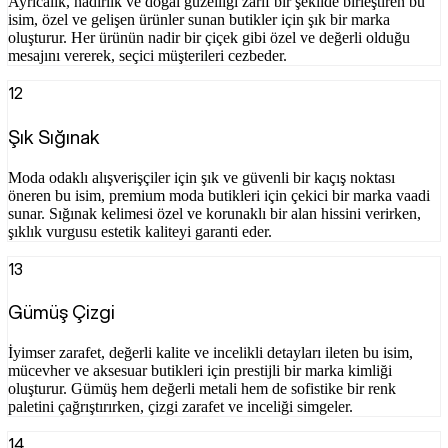
Ayrıcalık, nadirlik ve doğal güzelliği zarif bir şekilde birleştiren bu
isim, özel ve gelişen ürünler sunan butikler için şık bir marka
oluşturur. Her ürünün nadir bir çiçek gibi özel ve değerli olduğu
mesajını vererek, seçici müşterileri cezbeder.
12
Şık Sığınak
Moda odaklı alışverişçiler için şık ve güvenli bir kaçış noktası
öneren bu isim, premium moda butikleri için çekici bir marka vaadi
sunar. Sığınak kelimesi özel ve korunaklı bir alan hissini verirken,
şıklık vurgusu estetik kaliteyi garanti eder.
13
Gümüş Çizgi
İyimser zarafet, değerli kalite ve incelikli detayları ileten bu isim,
mücevher ve aksesuar butikleri için prestijli bir marka kimliği
oluşturur. Gümüş hem değerli metali hem de sofistike bir renk
paletini çağrıştırırken, çizgi zarafet ve inceliği simgeler.
14