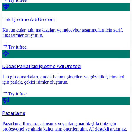
Try it free
Takı İşletme Adı Üreteci
Kuyumcular, takı mağazaları ve mücevher tasarımcıları için zarif,
lüks isimler oluşturun.
Try it free
Dudak Parlatıcısı İşletme Adı Üreteci
Lip gloss markaları, dudak bakımı şirketleri ve güzellik işletmeleri
için parlak, çekici isimler oluşturun.
Try it free
Pazarlama
Pazarlama firmanız, ajansınız veya danışmanlık şirketiniz için
profesyonel ve akılda kalıcı isim önerileri alın. AI destekli aracımız,