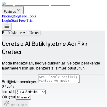
Features
Pricing
Blog
Free Tools
Login
Start Free Trial
Butik İşletme Adı Üreteci
Ücretsiz AI Butik İşletme Adı Fikir
Üreteci
Moda mağazaları, hediye dükkanları ve özel perakende
işletmeleri için şık, benzersiz isimler oluşturun.
Butiğinizi tanımlayın...
0
/
2048
İsim stili
Oluştur
İsim Oluştur