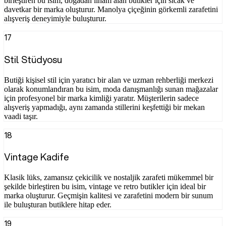
birleştiren bu isim, doğadan ilham alan butikler için sıcak ve
davetkar bir marka oluşturur. Manolya çiçeğinin görkemli zarafetini
alışveriş deneyimiyle buluşturur.
17
Stil Stüdyosu
Butiği kişisel stil için yaratıcı bir alan ve uzman rehberliği merkezi
olarak konumlandıran bu isim, moda danışmanlığı sunan mağazalar
için profesyonel bir marka kimliği yaratır. Müşterilerin sadece
alışveriş yapmadığı, aynı zamanda stillerini keşfettiği bir mekan
vaadi taşır.
18
Vintage Kadife
Klasik lüks, zamansız çekicilik ve nostaljik zarafeti mükemmel bir
şekilde birleştiren bu isim, vintage ve retro butikler için ideal bir
marka oluşturur. Geçmişin kalitesi ve zarafetini modern bir sunum
ile buluşturan butiklere hitap eder.
19