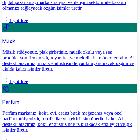
dijital pazarlama, marka stratejisi ve iletişim sektöründe başarılı
olmanızı sağlayacak özgün isimler üretir.
Try it free
Müzik
Müzik stüdyonuz, plak şirketiniz, müzik okulu veya ses
prodüksiyon firmanız için yaratıcı ve melodik isim önerileri alın. AI
destekli aracımız, müzik endüstrisinde yankı uyandıracak özgün ve
akılda kalıcı isimler üretir.
Try it free
Parfüm
Parfüm markanız, koku evi, esans butik mağazanız veya özel
parfüm atölyeniz için sofistike ve çekici isim önerileri alın. AI
destekli aracımız, koku endüstrisinde iz bırakacak etkileyici ve şık
isimler üretir.