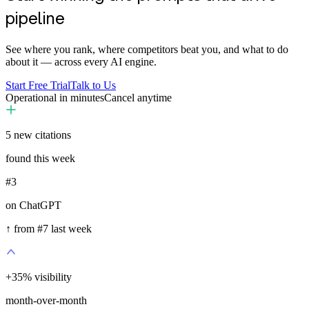
pipeline
See where you rank, where competitors beat you, and what to do
about it — across every AI engine.
Start Free Trial
Talk to Us
Operational in minutes
Cancel anytime
5
new citations
found this week
#3
on ChatGPT
↑ from #7 last week
+
35
%
visibility
month-over-month