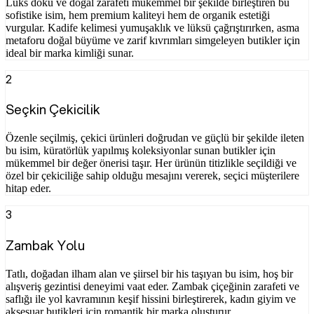
Lüks doku ve doğal zarafeti mükemmel bir şekilde birleştiren bu
sofistike isim, hem premium kaliteyi hem de organik estetiği
vurgular. Kadife kelimesi yumuşaklık ve lüksü çağrıştırırken, asma
metaforu doğal büyüme ve zarif kıvrımları simgeleyen butikler için
ideal bir marka kimliği sunar.
2
Seçkin Çekicilik
Özenle seçilmiş, çekici ürünleri doğrudan ve güçlü bir şekilde ileten
bu isim, küratörlük yapılmış koleksiyonlar sunan butikler için
mükemmel bir değer önerisi taşır. Her ürünün titizlikle seçildiği ve
özel bir çekiciliğe sahip olduğu mesajını vererek, seçici müşterilere
hitap eder.
3
Zambak Yolu
Tatlı, doğadan ilham alan ve şiirsel bir his taşıyan bu isim, hoş bir
alışveriş gezintisi deneyimi vaat eder. Zambak çiçeğinin zarafeti ve
saflığı ile yol kavramının keşif hissini birleştirerek, kadın giyim ve
aksesuar butikleri için romantik bir marka oluşturur.