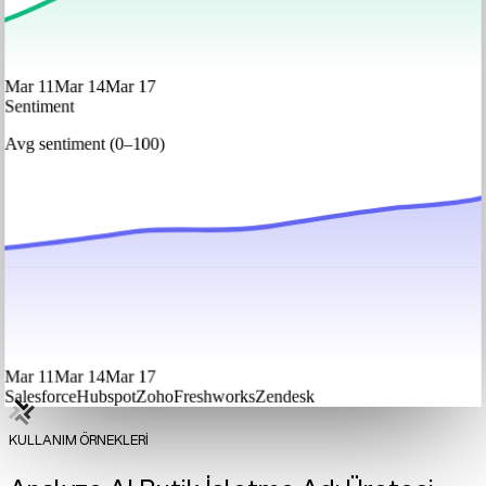
Mar 11
Mar 14
Mar 17
Sentiment
Avg sentiment (0–100)
Mar 11
Mar 14
Mar 17
Salesforce
Hubspot
Zoho
Freshworks
Zendesk
KULLANIM ÖRNEKLERİ