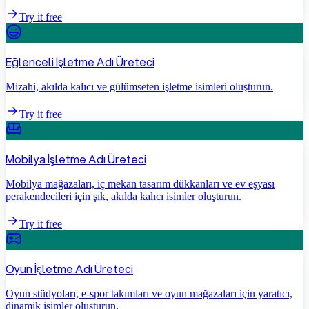
Try it free
Eğlenceli İşletme Adı Üreteci
Mizahi, akılda kalıcı ve gülümseten işletme isimleri oluşturun.
Try it free
Mobilya İşletme Adı Üreteci
Mobilya mağazaları, iç mekan tasarım dükkanları ve ev eşyası
perakendecileri için şık, akılda kalıcı isimler oluşturun.
Try it free
Oyun İşletme Adı Üreteci
Oyun stüdyoları, e-spor takımları ve oyun mağazaları için yaratıcı,
dinamik isimler oluşturun.