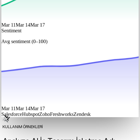
Mar 11
Mar 14
Mar 17
Sentiment
Avg sentiment (0–100)
Mar 11
Mar 14
Mar 17
Salesforce
Hubspot
Zoho
Freshworks
Zendesk
KULLANIM ÖRNEKLERİ