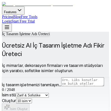
Features
Pricing
Blog
Free Tools
Login
Start Free Trial
İç Tasarım İşletme Adı Üreteci
Ücretsiz AI İç Tasarım İşletme Adı Fikir
Üreteci
İç mimarlar, dekorasyon firmaları ve tasarım stüdyoları
için yaratıcı, sofistike isimler oluşturun.
İç tasarım işletmenizi tanımlayın...
0
/
2048
İsim stili
Oluştur
İsim Oluştur