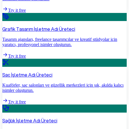
Try it free
Grafik Tasarım İşletme Adı Üreteci
Tasarım ajansları, freelance tasarımcılar ve kreatif stüdyolar için
yaratıcı, profesyonel isimler oluşturun.
Try it free
Saç İşletme Adı Üreteci
Kuaförler, saç salonları ve güzellik merkezleri için şık, akılda kalıcı
isimler oluşturun.
Try it free
Sağlık İşletme Adı Üreteci