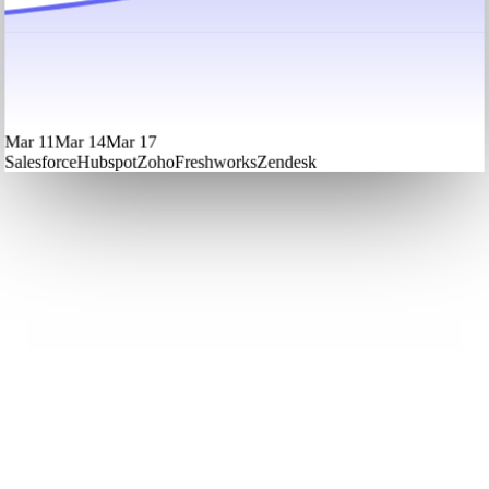
Mar 11
Mar 14
Mar 17
Salesforce
Hubspot
Zoho
Freshworks
Zendesk