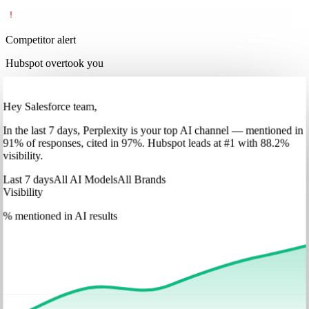
Competitor alert
Hubspot overtook you
Hey Salesforce team,
In
the last 7 days
,
Perplexity
is your top AI channel — mentioned in
91
%
of responses, cited in
97
%
.
Hubspot
leads at
#1
with
88
.2%
visibility.
Last 7 days
All AI Models
All Brands
Visibility
% mentioned in AI results