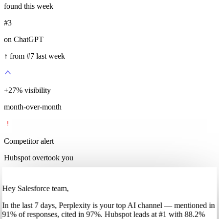
found this week
#3
on ChatGPT
↑ from #7 last week
+
35
%
visibility
month-over-month
Competitor alert
Hubspot overtook you
Hey Salesforce team,
In
the last 7 days
,
Perplexity
is your top AI channel — mentioned in
91
%
of responses, cited in
97
%
.
Hubspot
leads at
#1
with
88
.2%