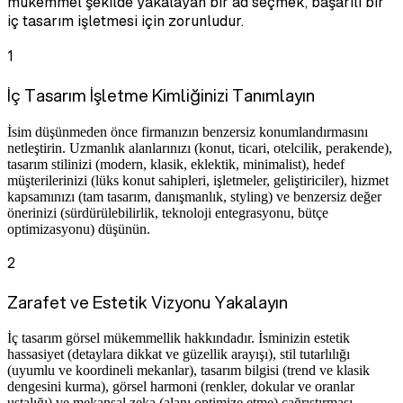
mükemmel şekilde yakalayan bir ad seçmek, başarılı bir
iç tasarım işletmesi için zorunludur.
1
İç Tasarım İşletme Kimliğinizi Tanımlayın
İsim düşünmeden önce firmanızın benzersiz konumlandırmasını
netleştirin. Uzmanlık alanlarınızı (konut, ticari, otelcilik, perakende),
tasarım stilinizi (modern, klasik, eklektik, minimalist), hedef
müşterilerinizi (lüks konut sahipleri, işletmeler, geliştiriciler), hizmet
kapsamınızı (tam tasarım, danışmanlık, styling) ve benzersiz değer
önerinizi (sürdürülebilirlik, teknoloji entegrasyonu, bütçe
optimizasyonu) düşünün.
2
Zarafet ve Estetik Vizyonu Yakalayın
İç tasarım görsel mükemmellik hakkındadır. İsminizin estetik
hassasiyet (detaylara dikkat ve güzellik arayışı), stil tutarlılığı
(uyumlu ve koordineli mekanlar), tasarım bilgisi (trend ve klasik
dengesini kurma), görsel harmoni (renkler, dokular ve oranlar
ustalığı) ve mekansal zeka (alanı optimize etme) çağrıştırması