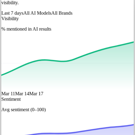
visibility.
Last 7 days
All AI Models
All Brands
Visibility
% mentioned in AI results
Mar 11
Mar 14
Mar 17
Sentiment
Avg sentiment (0–100)