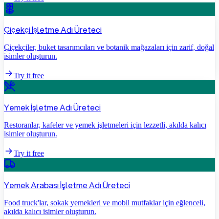
Çiçekçi İşletme Adı Üreteci
Çiçekçiler, buket tasarımcıları ve botanik mağazaları için zarif, doğal
isimler oluşturun.
Try it free
Yemek İşletme Adı Üreteci
Restoranlar, kafeler ve yemek işletmeleri için lezzetli, akılda kalıcı
isimler oluşturun.
Try it free
Yemek Arabası İşletme Adı Üreteci
Food truck'lar, sokak yemekleri ve mobil mutfaklar için eğlenceli,
akılda kalıcı isimler oluşturun.