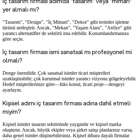
İç tasarım firması adımda "tasarım" veya "mimari"
yer almalı mı?
"Tasarım", "Design", "İç Mimari", "Dekor" gibi terimler işletme
türünü netleştirir. Ancak, "Mekan", "Yaşam Alanı", "Atölye" gibi
yaratıcı alternatifler de sektörü ima edebilir. Konumlandırmanıza
göre seçin.
İç tasarım firması ismi sanatsal mı profesyonel mi
olmalı?
Denge önemlidir. Çok sanatsal isimler ticari müşterileri
uzaklaştırabilir; çok kurumsal isimler yaratıcı vizyonu gölgeleyebilir.
Hedef müşterilerinize göre—lüks konut, ticari proje—dengeyi
ayarlayın.
Kişisel adımı iç tasarım firması adına dahil etmeli
miyim?
Kişisel isimler tasarım sektöründe yaygındır ve kişisel marka
oluşturur. Ancak, büyük ekipler veya şirket satışı planlarınız varsa,
daha genel isimler düşünebilirsiniz. Kişisel itibara dayalı firmalar