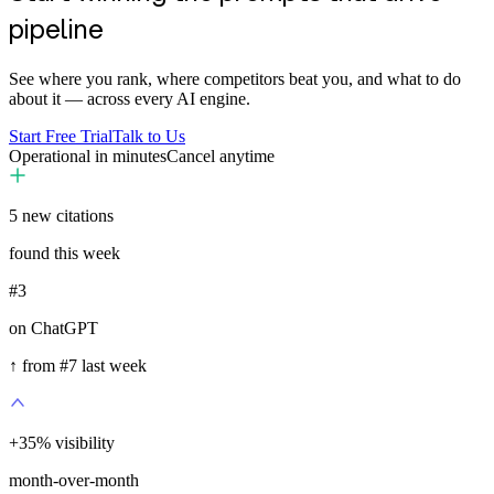
pipeline
See where you rank, where competitors beat you, and what to do
about it — across every AI engine.
Start Free Trial
Talk to Us
Operational in minutes
Cancel anytime
5
new citations
found this week
#3
on ChatGPT
↑ from #7 last week
+
35
%
visibility
month-over-month