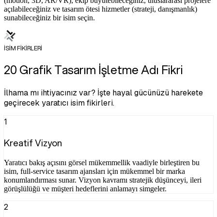
(motion, 3D, AR/VR), ekip büyütebileceğiniz, uluslararası projelere
açılabileceğiniz ve tasarım ötesi hizmetler (strateji, danışmanlık)
sunabileceğiniz bir isim seçin.
İSİM FİKİRLERİ
20 Grafik Tasarım İşletme Adı Fikri
İlhama mı ihtiyacınız var? İşte hayal gücünüzü harekete
geçirecek yaratıcı isim fikirleri.
1
Kreatif Vizyon
Yaratıcı bakış açısını görsel mükemmellik vaadiyle birleştiren bu
isim, full-service tasarım ajansları için mükemmel bir marka
konumlandırması sunar. Vizyon kavramı stratejik düşünceyi, ileri
görüşlülüğü ve müşteri hedeflerini anlamayı simgeler.
2