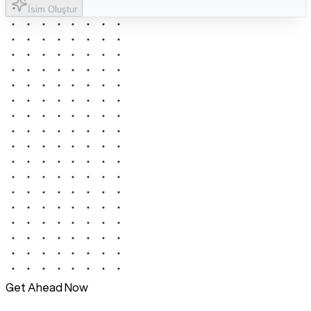
İsim Oluştur
Get Ahead Now