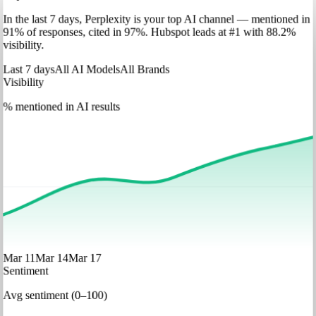
In
the last 7 days
,
Perplexity
is your top AI channel — mentioned in
91
%
of responses, cited in
97
%
.
Hubspot
leads at
#1
with
88
.2%
visibility.
Last 7 days
All AI Models
All Brands
Visibility
% mentioned in AI results
Mar 11
Mar 14
Mar 17
Sentiment
Avg sentiment (0–100)