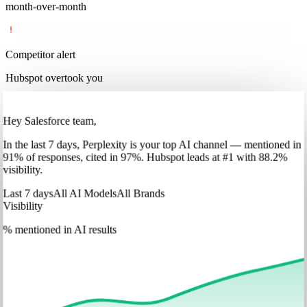
month-over-month
Competitor alert
Hubspot overtook you
Hey Salesforce team,
In
the last 7 days
,
Perplexity
is your top AI channel — mentioned in
91
%
of responses, cited in
97
%
.
Hubspot
leads at
#1
with
88
.2%
visibility.
Last 7 days
All AI Models
All Brands
Visibility
% mentioned in AI results