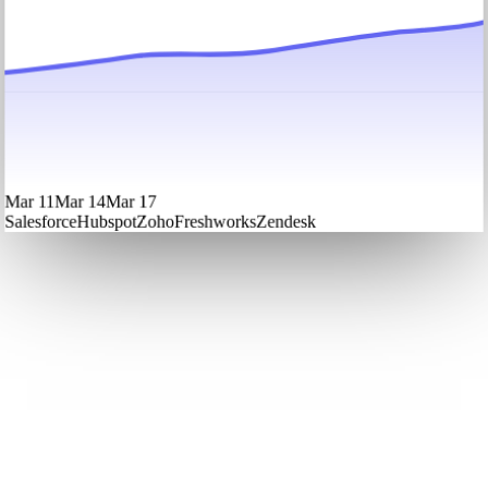
Mar 11
Mar 14
Mar 17
Salesforce
Hubspot
Zoho
Freshworks
Zendesk