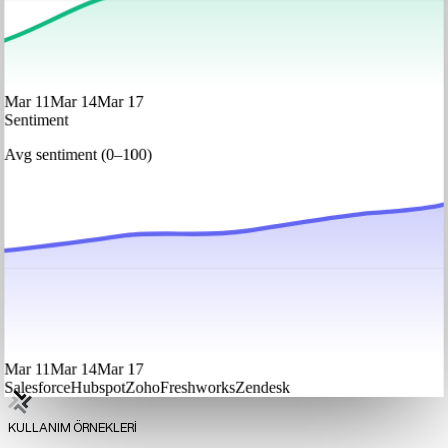
Mar 11
Mar 14
Mar 17
Sentiment
Avg sentiment (0–100)
Mar 11
Mar 14
Mar 17
Salesforce
Hubspot
Zoho
Freshworks
Zendesk
KULLANIM ÖRNEKLERİ