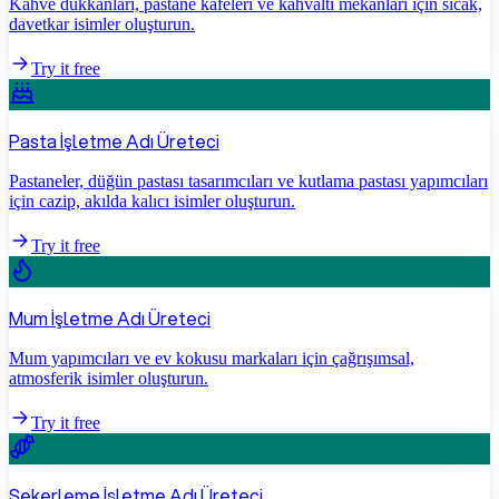
Kahve dükkanları, pastane kafeleri ve kahvaltı mekanları için sıcak,
davetkar isimler oluşturun.
Try it free
Pasta İşletme Adı Üreteci
Pastaneler, düğün pastası tasarımcıları ve kutlama pastası yapımcıları
için cazip, akılda kalıcı isimler oluşturun.
Try it free
Mum İşletme Adı Üreteci
Mum yapımcıları ve ev kokusu markaları için çağrışımsal,
atmosferik isimler oluşturun.
Try it free
Şekerleme İşletme Adı Üreteci