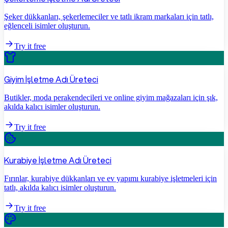
Şeker dükkanları, şekerlemeciler ve tatlı ikram markaları için tatlı,
eğlenceli isimler oluşturun.
Try it free
Giyim İşletme Adı Üreteci
Butikler, moda perakendecileri ve online giyim mağazaları için şık,
akılda kalıcı isimler oluşturun.
Try it free
Kurabiye İşletme Adı Üreteci
Fırınlar, kurabiye dükkanları ve ev yapımı kurabiye işletmeleri için
tatlı, akılda kalıcı isimler oluşturun.
Try it free