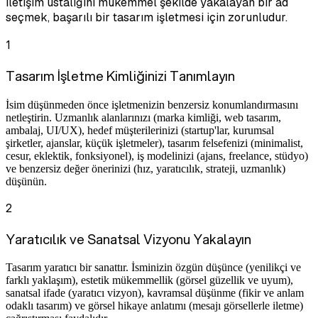
iletişim ustalığını mükemmel şekilde yakalayan bir ad
seçmek, başarılı bir tasarım işletmesi için zorunludur.
1
Tasarım İşletme Kimliğinizi Tanımlayın
İsim düşünmeden önce işletmenizin benzersiz konumlandırmasını
netleştirin. Uzmanlık alanlarınızı (marka kimliği, web tasarım,
ambalaj, UI/UX), hedef müşterilerinizi (startup'lar, kurumsal
şirketler, ajanslar, küçük işletmeler), tasarım felsefenizi (minimalist,
cesur, eklektik, fonksiyonel), iş modelinizi (ajans, freelance, stüdyo)
ve benzersiz değer önerinizi (hız, yaratıcılık, strateji, uzmanlık)
düşünün.
2
Yaratıcılık ve Sanatsal Vizyonu Yakalayın
Tasarım yaratıcı bir sanattır. İsminizin özgün düşünce (yenilikçi ve
farklı yaklaşım), estetik mükemmellik (görsel güzellik ve uyum),
sanatsal ifade (yaratıcı vizyon), kavramsal düşünme (fikir ve anlam
odaklı tasarım) ve görsel hikaye anlatımı (mesajı görsellerle iletme)