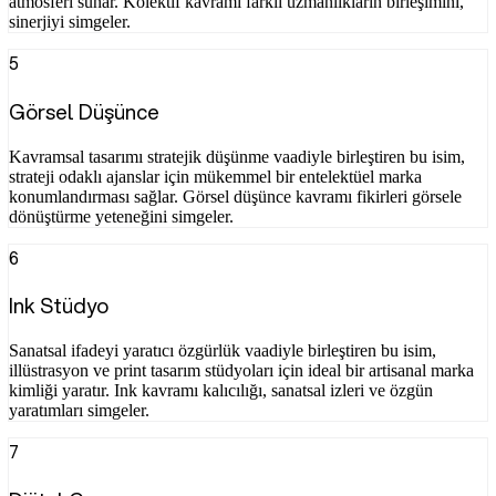
atmosferi sunar. Kolektif kavramı farklı uzmanlıkların birleşimini,
sinerjiyi simgeler.
5
Görsel Düşünce
Kavramsal tasarımı stratejik düşünme vaadiyle birleştiren bu isim,
strateji odaklı ajanslar için mükemmel bir entelektüel marka
konumlandırması sağlar. Görsel düşünce kavramı fikirleri görsele
dönüştürme yeteneğini simgeler.
6
Ink Stüdyo
Sanatsal ifadeyi yaratıcı özgürlük vaadiyle birleştiren bu isim,
illüstrasyon ve print tasarım stüdyoları için ideal bir artisanal marka
kimliği yaratır. Ink kavramı kalıcılığı, sanatsal izleri ve özgün
yaratımları simgeler.
7