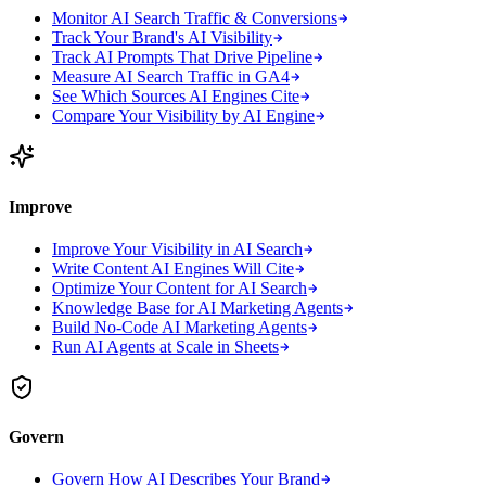
Monitor AI Search Traffic & Conversions
Track Your Brand's AI Visibility
Track AI Prompts That Drive Pipeline
Measure AI Search Traffic in GA4
See Which Sources AI Engines Cite
Compare Your Visibility by AI Engine
Improve
Improve Your Visibility in AI Search
Write Content AI Engines Will Cite
Optimize Your Content for AI Search
Knowledge Base for AI Marketing Agents
Build No-Code AI Marketing Agents
Run AI Agents at Scale in Sheets
Govern
Govern How AI Describes Your Brand