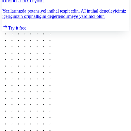
İntihal Denetleyicisi
Yazılarınızda potansiyel intihal tespit edin. AI intihal denetleyicimiz
içeriğinizin orijinalliğini değerlendirmeye yardımcı olur.
Try it free