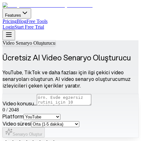
Features
Pricing
Blog
Free Tools
Login
Start Free Trial
Video Senaryo Oluşturucu
Ücretsiz AI Video Senaryo Oluşturucu
YouTube, TikTok ve daha fazlası için ilgi çekici video
senaryoları oluşturun. AI video senaryo oluşturucumuz
izleyicileri çeken içerikler yaratır.
Video konusu...
0
/
2048
Platform
Video süresi
Senaryo Oluştur