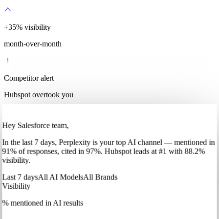
+
35
%
visibility
month-over-month
Competitor alert
Hubspot overtook you
Hey Salesforce team,
In
the last 7 days
,
Perplexity
is your top AI channel — mentioned in
91
%
of responses, cited in
97
%
.
Hubspot
leads at
#1
with
88
.2%
visibility.
Last 7 days
All AI Models
All Brands
Visibility
% mentioned in AI results