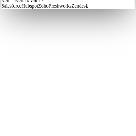
Mar 11
Mar 14
Mar 17
Salesforce
Hubspot
Zoho
Freshworks
Zendesk