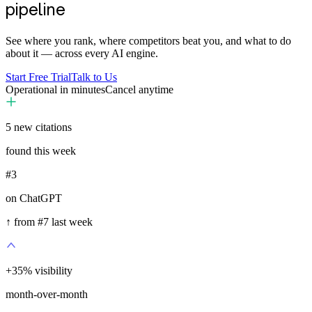
pipeline
See where you rank, where competitors beat you, and what to do
about it — across every AI engine.
Start Free Trial
Talk to Us
Operational in minutes
Cancel anytime
5
new citations
found this week
#3
on ChatGPT
↑ from #7 last week
+
35
%
visibility
month-over-month