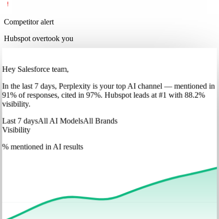
Competitor alert
Hubspot overtook you
Hey Salesforce team,
In
the last 7 days
,
Perplexity
is your top AI channel — mentioned in
91
%
of responses, cited in
97
%
.
Hubspot
leads at
#1
with
88
.2%
visibility.
Last 7 days
All AI Models
All Brands
Visibility
% mentioned in AI results