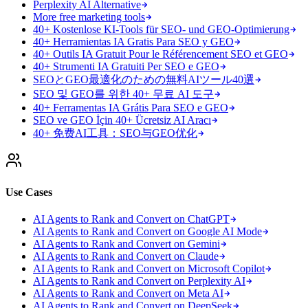
Perplexity AI Alternative
More free marketing tools
40+ Kostenlose KI-Tools für SEO- und GEO-Optimierung
40+ Herramientas IA Gratis Para SEO y GEO
40+ Outils IA Gratuit Pour le Référencement SEO et GEO
40+ Strumenti IA Gratuiti Per SEO e GEO
SEOとGEO最適化のための無料AIツール40選
SEO 및 GEO를 위한 40+ 무료 AI 도구
40+ Ferramentas IA Grátis Para SEO e GEO
SEO ve GEO İçin 40+ Ücretsiz AI Aracı
40+ 免费AI工具：SEO与GEO优化
Use Cases
AI Agents to Rank and Convert on ChatGPT
AI Agents to Rank and Convert on Google AI Mode
AI Agents to Rank and Convert on Gemini
AI Agents to Rank and Convert on Claude
AI Agents to Rank and Convert on Microsoft Copilot
AI Agents to Rank and Convert on Perplexity AI
AI Agents to Rank and Convert on Meta AI
AI Agents to Rank and Convert on DeepSeek