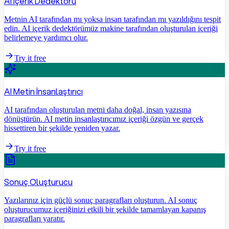
AI İçerik Dedektörü
Metnin AI tarafından mı yoksa insan tarafından mı yazıldığını tespit
edin. AI içerik dedektörümüz makine tarafından oluşturulan içeriği
belirlemeye yardımcı olur.
Try it free
AI Metin İnsanlaştırıcı
AI tarafından oluşturulan metni daha doğal, insan yazısına
dönüştürün. AI metin insanlaştırıcımız içeriği özgün ve gerçek
hissettiren bir şekilde yeniden yazar.
Try it free
Sonuç Oluşturucu
Yazılarınız için güçlü sonuç paragrafları oluşturun. AI sonuç
oluşturucumuz içeriğinizi etkili bir şekilde tamamlayan kapanış
paragrafları yaratır.