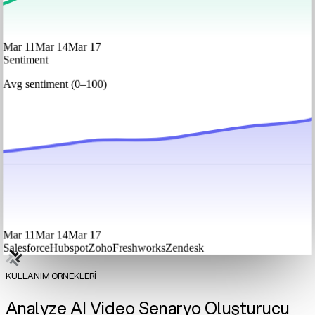
Mar 11
Mar 14
Mar 17
Sentiment
Avg sentiment (0–100)
Mar 11
Mar 14
Mar 17
Salesforce
Hubspot
Zoho
Freshworks
Zendesk
KULLANIM ÖRNEKLERİ
Analyze AI Video Senaryo Oluşturucu