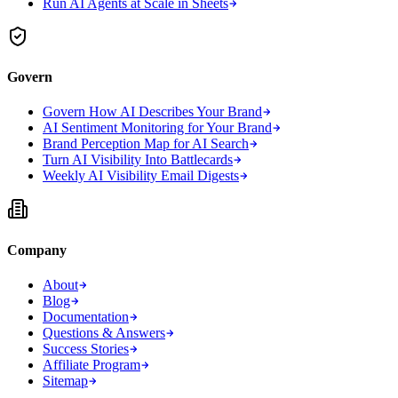
Run AI Agents at Scale in Sheets
Govern
Govern How AI Describes Your Brand
AI Sentiment Monitoring for Your Brand
Brand Perception Map for AI Search
Turn AI Visibility Into Battlecards
Weekly AI Visibility Email Digests
Company
About
Blog
Documentation
Questions & Answers
Success Stories
Affiliate Program
Sitemap