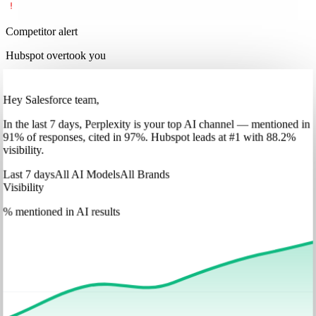
Competitor alert
Hubspot overtook you
Hey Salesforce team,
In
the last 7 days
,
Perplexity
is your top AI channel — mentioned in
91
%
of responses, cited in
97
%
.
Hubspot
leads at
#1
with
88
.2%
visibility.
Last 7 days
All AI Models
All Brands
Visibility
% mentioned in AI results