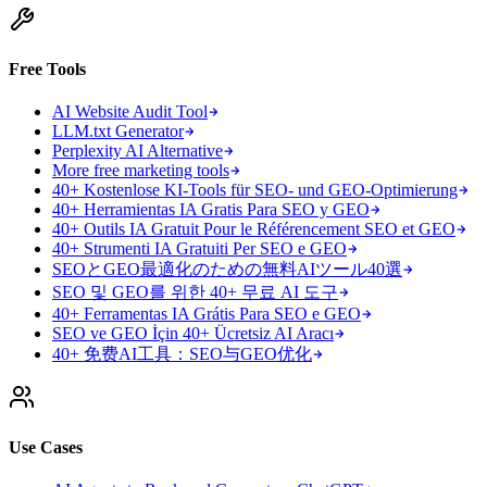
Free Tools
AI Website Audit Tool
LLM.txt Generator
Perplexity AI Alternative
More free marketing tools
40+ Kostenlose KI-Tools für SEO- und GEO-Optimierung
40+ Herramientas IA Gratis Para SEO y GEO
40+ Outils IA Gratuit Pour le Référencement SEO et GEO
40+ Strumenti IA Gratuiti Per SEO e GEO
SEOとGEO最適化のための無料AIツール40選
SEO 및 GEO를 위한 40+ 무료 AI 도구
40+ Ferramentas IA Grátis Para SEO e GEO
SEO ve GEO İçin 40+ Ücretsiz AI Aracı
40+ 免费AI工具：SEO与GEO优化
Use Cases