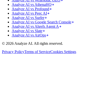
Analyze AI vs Writesonic GEO
Analyze AI vs AthenaHQ
Analyze AI vs Profound
Analyze AI vs Peec AI
Analyze AI vs Surfer
Analyze AI vs Google Search Console
Analyze AI vs Ahrefs Agent A
Analyze AI vs Slate
Analyze AI vs AirOps
© 2026 Analyze AI. All rights reserved.
Privacy Policy
Terms of Service
Cookies Settings