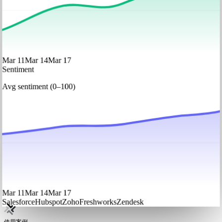
Mar 11
Mar 14
Mar 17
Sentiment
Avg sentiment (0–100)
Mar 11
Mar 14
Mar 17
Salesforce
Hubspot
Zoho
Freshworks
Zendesk
使用案例