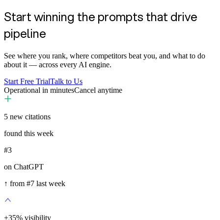
Start winning the prompts that drive
pipeline
See where you rank, where competitors beat you, and what to do
about it — across every AI engine.
Start Free Trial
Talk to Us
Operational in minutes
Cancel anytime
5
new citations
found this week
#3
on ChatGPT
↑ from #7 last week
+
35
%
visibility