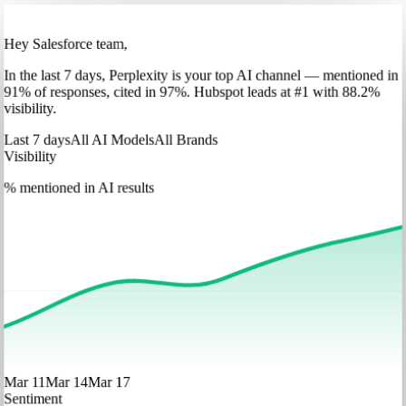
Hey Salesforce team,
In
the last 7 days
,
Perplexity
is your top AI channel — mentioned in
91
%
of responses, cited in
97
%
.
Hubspot
leads at
#1
with
88
.2%
visibility.
Last 7 days
All AI Models
All Brands
Visibility
% mentioned in AI results
Mar 11
Mar 14
Mar 17
Sentiment