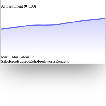
Avg sentiment (0–100)
Mar 11
Mar 14
Mar 17
Salesforce
Hubspot
Zoho
Freshworks
Zendesk