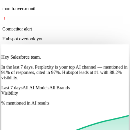
month-over-month
Competitor alert
Hubspot overtook you
Hey Salesforce team,
In
the last 7 days
,
Perplexity
is your top AI channel — mentioned in
91
%
of responses, cited in
97
%
.
Hubspot
leads at
#1
with
88
.2%
visibility.
Last 7 days
All AI Models
All Brands
Visibility
% mentioned in AI results