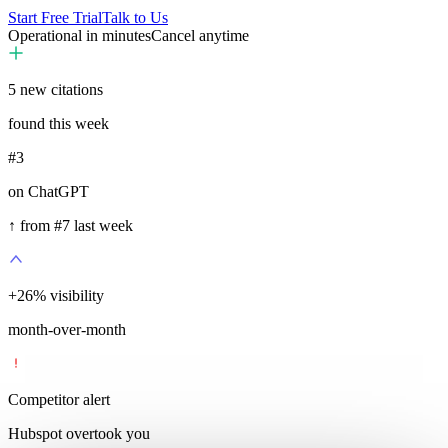
Start Free Trial
Talk to Us
Operational in minutes
Cancel anytime
5
new citations
found this week
#3
on ChatGPT
↑ from #7 last week
+
35
%
visibility
month-over-month
Competitor alert
Hubspot overtook you