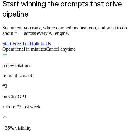
Start winning the prompts that drive
pipeline
See where you rank, where competitors beat you, and what to do
about it — across every AI engine.
Start Free Trial
Talk to Us
Operational in minutes
Cancel anytime
5
new citations
found this week
#3
on ChatGPT
↑ from #7 last week
+
35
%
visibility