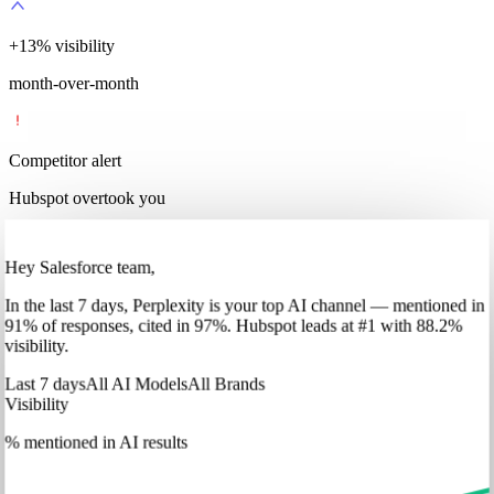
+
35
%
visibility
month-over-month
Competitor alert
Hubspot overtook you
Hey Salesforce team,
In
the last 7 days
,
Perplexity
is your top AI channel — mentioned in
91
%
of responses, cited in
97
%
.
Hubspot
leads at
#1
with
88
.2%
visibility.
Last 7 days
All AI Models
All Brands
Visibility
% mentioned in AI results