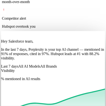
month-over-month
Competitor alert
Hubspot overtook you
Hey Salesforce team,
In
the last 7 days
,
Perplexity
is your top AI channel — mentioned in
91
%
of responses, cited in
97
%
.
Hubspot
leads at
#1
with
88
.2%
visibility.
Last 7 days
All AI Models
All Brands
Visibility
% mentioned in AI results