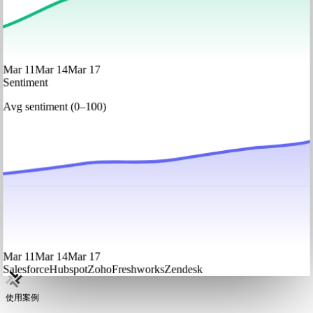
Mar 11
Mar 14
Mar 17
Sentiment
Avg sentiment (0–100)
Mar 11
Mar 14
Mar 17
Salesforce
Hubspot
Zoho
Freshworks
Zendesk
使用案例