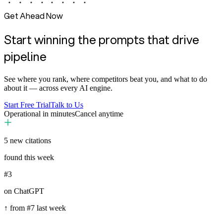
Get Ahead Now
Start winning the prompts that drive
pipeline
See where you rank, where competitors beat you, and what to do
about it — across every AI engine.
Start Free Trial
Talk to Us
Operational in minutes
Cancel anytime
5
new citations
found this week
#3
on ChatGPT
↑ from #7 last week