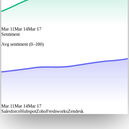
Mar 11
Mar 14
Mar 17
Sentiment
Avg sentiment (0–100)
Mar 11
Mar 14
Mar 17
Salesforce
Hubspot
Zoho
Freshworks
Zendesk