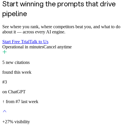
Start winning the prompts that drive
pipeline
See where you rank, where competitors beat you, and what to do
about it — across every AI engine.
Start Free Trial
Talk to Us
Operational in minutes
Cancel anytime
5
new citations
found this week
#3
on ChatGPT
↑ from #7 last week
+
35
%
visibility