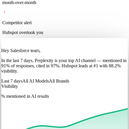
month-over-month
Competitor alert
Hubspot overtook you
Hey Salesforce team,
In
the last 7 days
,
Perplexity
is your top AI channel — mentioned in
91
%
of responses, cited in
97
%
.
Hubspot
leads at
#1
with
88
.2%
visibility.
Last 7 days
All AI Models
All Brands
Visibility
% mentioned in AI results