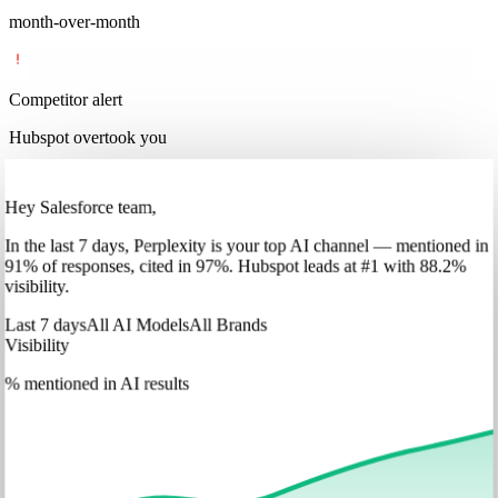
month-over-month
Competitor alert
Hubspot overtook you
Hey Salesforce team,
In
the last 7 days
,
Perplexity
is your top AI channel — mentioned in
91
%
of responses, cited in
97
%
.
Hubspot
leads at
#1
with
88
.2%
visibility.
Last 7 days
All AI Models
All Brands
Visibility
% mentioned in AI results