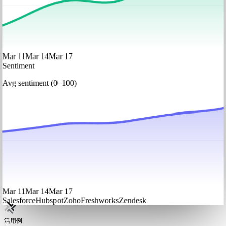
Mar 11
Mar 14
Mar 17
Sentiment
Avg sentiment (0–100)
Mar 11
Mar 14
Mar 17
Salesforce
Hubspot
Zoho
Freshworks
Zendesk
活用例