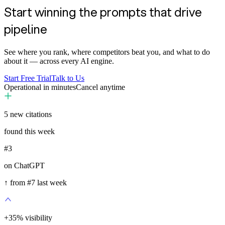
Start winning the prompts that drive
pipeline
See where you rank, where competitors beat you, and what to do
about it — across every AI engine.
Start Free Trial
Talk to Us
Operational in minutes
Cancel anytime
5
new citations
found this week
#3
on ChatGPT
↑ from #7 last week
+
35
%
visibility