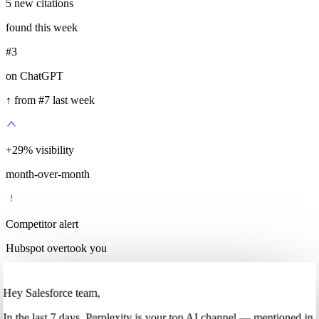
5
new citations
found this week
#3
on ChatGPT
↑ from #7 last week
+
35
%
visibility
month-over-month
Competitor alert
Hubspot overtook you
Hey Salesforce team,
In
the last 7 days
,
Perplexity
is your top AI channel — mentioned in