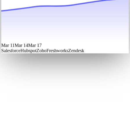
Mar 11
Mar 14
Mar 17
Salesforce
Hubspot
Zoho
Freshworks
Zendesk