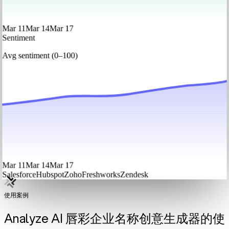
Mar 11
Mar 14
Mar 17
Sentiment
Avg sentiment (0–100)
Mar 11
Mar 14
Mar 17
Salesforce
Hubspot
Zoho
Freshworks
Zendesk
使用案例
Analyze AI 唇彩企业名称创意生成器的使