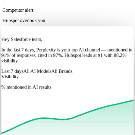
Competitor alert
Hubspot overtook you
Hey Salesforce team,
In
the last 7 days
,
Perplexity
is your top AI channel — mentioned in
91
%
of responses, cited in
97
%
.
Hubspot
leads at
#1
with
88
.2%
visibility.
Last 7 days
All AI Models
All Brands
Visibility
% mentioned in AI results