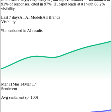
91
%
of responses, cited in
97
%
.
Hubspot
leads at
#1
with
88
.2%
visibility.
Last 7 days
All AI Models
All Brands
Visibility
% mentioned in AI results
Mar 11
Mar 14
Mar 17
Sentiment
Avg sentiment (0–100)