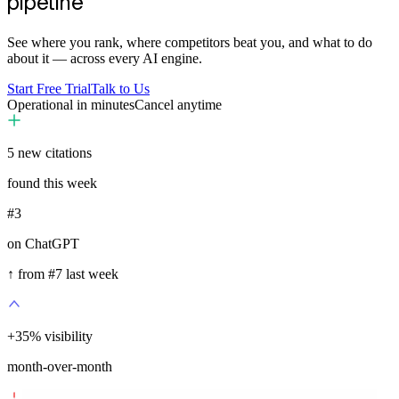
pipeline
See where you rank, where competitors beat you, and what to do
about it — across every AI engine.
Start Free Trial
Talk to Us
Operational in minutes
Cancel anytime
5
new citations
found this week
#3
on ChatGPT
↑ from #7 last week
+
35
%
visibility
month-over-month